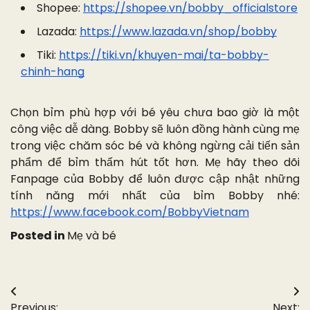
Shopee:
https://shopee.vn/bobby_officialstore
Lazada:
https://www.lazada.vn/shop/bobby
Tiki:
https://tiki.vn/khuyen-mai/ta-bobby-
chinh-hang
Chọn bỉm phù hợp với bé yêu chưa bao giờ là một
công việc dễ dàng. Bobby sẽ luôn đồng hành cùng mẹ
trong việc chăm sóc bé và không ngừng cải tiến sản
phẩm để bỉm thấm hút tốt hơn. Mẹ hãy theo dõi
Fanpage của Bobby để luôn được cập nhật những
tính năng mới nhất của bỉm Bobby nhé:
https://www.facebook.com/BobbyVietnam
Posted in
Mẹ và bé
Điều
Previous:
Next: