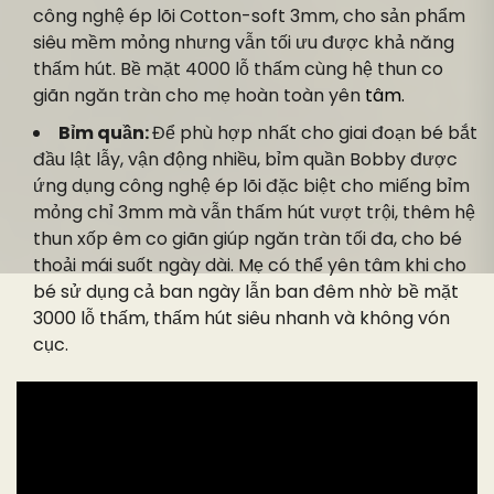
công nghệ ép lõi Cotton-soft 3mm, cho sản phẩm
siêu mềm mỏng nhưng vẫn tối ưu được khả năng
thấm hút. Bề mặt 4000 lỗ thấm cùng hệ thun co
giãn ngăn tràn cho mẹ hoàn toàn yên
tâm.
Bỉm quần:
Để phù hợp nhất cho giai đoạn bé bắt
đầu lật lẫy, vận động nhiều, bỉm quần Bobby được
ứng dụng công nghệ ép lõi đặc biệt cho miếng bỉm
mỏng chỉ 3mm mà vẫn thấm hút vượt trội, thêm hệ
thun xốp êm co giãn giúp ngăn tràn tối đa, cho bé
thoải mái suốt ngày dài. Mẹ có thể yên tâm khi cho
bé sử dụng cả ban ngày lẫn ban đêm nhờ bề mặt
3000 lỗ thấm, thấm hút siêu nhanh và không vón
cục.