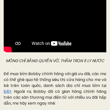
MỎNG CHỈ BẰNG QUYỂN VỞ, THẤM TRỌN 5 LY NƯỚC
Để mua bỉm Bobby chính hãng với giá ưu đãi, các mẹ
có thể ghé qua hệ thống siêu thị cửa hàng cho mẹ và
bé trên toàn quốc, danh sách địa chỉ mua bỉm tại
ĐÂY
. Ngoài ra, Bobby đã có gian hàng chính hãng
trên các sàn thương mại điện tử với nhiều ưu đãi hấp
dẫn, mẹ hãy xem ngay nhé: