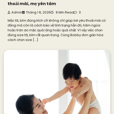
thoải mái, mẹ yên tâm
Admin
Tháng 1 8, 2026
8 Min Read
0
Mặc tã, bỉm đúng kích cỡ không chỉ giúp bé yêu thoải mái cử
động mà còn là cách bảo vệ tình trạng hằn đỏ, hăm ngứa
hoặc tràn do mặc quá rộng hoặc quá chật. Vì vậy việc chọn
đúng size tã, bỉm rất quan trọng. Cùng Bobby đơn giản hóa
cách chọn size […]