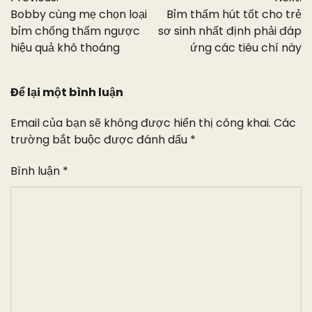
hướng
Bobby cùng mẹ chọn loại
Bỉm thấm hút tốt cho trẻ
bài
bỉm chống thấm ngược
sơ sinh nhất định phải đáp
hiệu quả khô thoáng
ứng các tiêu chí này
viết
Để lại một bình luận
Email của bạn sẽ không được hiển thị công khai.
Các
trường bắt buộc được đánh dấu
*
Bình luận
*