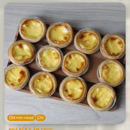
9 min read
0
NHÀ BẾP & ẨM THỰC