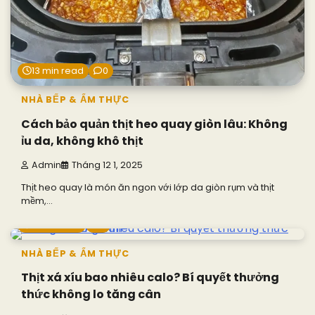
13 min read
0
NHÀ BẾP & ẨM THỰC
Cách bảo quản thịt heo quay giòn lâu: Không
ỉu da, không khô thịt
Admin
Tháng 12 1, 2025
Thịt heo quay là món ăn ngon với lớp da giòn rụm và thịt
mềm,…
8 min read
0
NHÀ BẾP & ẨM THỰC
Thịt xá xíu bao nhiêu calo? Bí quyết thưởng
thức không lo tăng cân