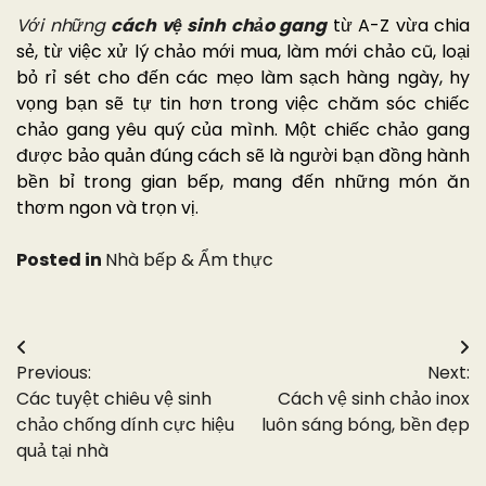
Với những
cách vệ sinh chảo gang
từ A-Z vừa chia
sẻ, từ việc xử lý chảo mới mua, làm mới chảo cũ, loại
bỏ rỉ sét cho đến các mẹo làm sạch hàng ngày, hy
vọng bạn sẽ tự tin hơn trong việc chăm sóc chiếc
chảo gang yêu quý của mình. Một chiếc chảo gang
được bảo quản đúng cách sẽ là người bạn đồng hành
bền bỉ trong gian bếp, mang đến những món ăn
thơm ngon và trọn vị.
Posted in
Nhà bếp & Ẩm thực
Điều
Previous:
Next:
hướng
Các tuyệt chiêu vệ sinh
Cách vệ sinh chảo inox
bài
chảo chống dính cực hiệu
luôn sáng bóng, bền đẹp
quả tại nhà
viết