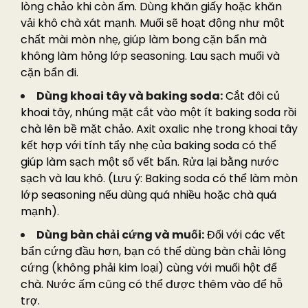
lòng chảo khi còn ấm. Dùng khăn giấy hoặc khăn
vải khô chà xát mạnh. Muối sẽ hoạt động như một
chất mài mòn nhẹ, giúp làm bong cặn bẩn mà
không làm hỏng lớp seasoning. Lau sạch muối và
cặn bẩn đi.
Dùng khoai tây và baking soda:
Cắt đôi củ
khoai tây, nhúng mặt cắt vào một ít baking soda rồi
chà lên bề mặt chảo. Axit oxalic nhẹ trong khoai tây
kết hợp với tính tẩy nhẹ của baking soda có thể
giúp làm sạch một số vết bẩn. Rửa lại bằng nước
sạch và lau khô. (Lưu ý: Baking soda có thể làm mòn
lớp seasoning nếu dùng quá nhiều hoặc chà quá
mạnh).
Dùng bàn chải cứng và muối:
Đối với các vết
bẩn cứng đầu hơn, bạn có thể dùng bàn chải lông
cứng (không phải kim loại) cùng với muối hột để
chà. Nước ấm cũng có thể được thêm vào để hỗ
trợ.