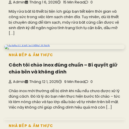
Admin
Tháng 1 6, 2026
15 Min Read
0
Máy rửa bát là thiết bị tiện ích giúp bạn tiết kiệm thời gian và
công sức trong việc làm sạch chén đĩa. Tuy nhiên, dù là thiết
bị chuyên dùng để làm sạch, máy rửa bát cũng cần được vệ
sinh định kỳ để ngăn ngừa tình trạng tích tụ cặn bẩn, dầu mỡ
[…]
NHÀ BẾP & ẨM THỰC
Cách tôi chảo inox đúng chuẩn – Bí quyết giữ
chảo bền và không dính
Admin
Tháng 12 1, 2025
9 Min Read
0
Chảo inox mới thường dễ bị dính khi nấu nếu chưa được xử lý
đúng cách. Đó là lý do bạn nên thực hiện bước tôi chảo – tức
là làm nóng chảo và tạo lớp dầu bảo vệ tự nhiên trên bề mặt.
Việc này không chỉ giúp chống dính hiệu quả mà còn […]
NHÀ BẾP & ẨM THỰC