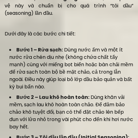
vệ này và chuẩn bị cho quá trình “tôi dầu”
(seasoning) lần đầu.
Dưới đây là các bước chi tiết:
Bước 1 – Rửa sạch:
Dùng nước ấm và một ít
nước rửa chén dịu nhẹ (không chứa chất tẩy
mạnh) cùng với miếng bọt biển hoặc bàn chải mềm
để rửa sạch toàn bộ bề mặt chảo, cả trong lẫn
ngoài. Điều này giúp loại bỏ lớp dầu bảo quản và bất
kỳ bụi bẩn nào.
Bước 2 – Lau khô hoàn toàn:
Dùng khăn vải
mềm, sạch lau khô hoàn toàn chảo. Để đảm bảo
chảo khô tuyệt đối, bạn có thể đặt chảo lên bếp
đun với lửa nhỏ trong vài phút cho đến khi hơi nước
bay hết.
Bước 3 – Tôi dầu lần đầu (Initial Seasoning):