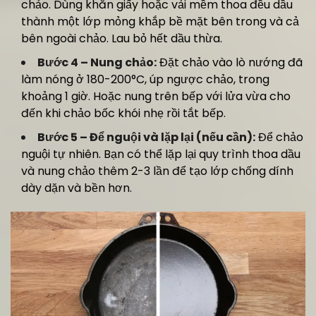
chảo. Dùng khăn giấy hoặc vải mềm thoa đều dầu
thành một lớp mỏng khắp bề mặt bên trong và cả
bên ngoài chảo. Lau bỏ hết dầu thừa.
Bước 4 – Nung chảo:
Đặt chảo vào lò nướng đã
làm nóng ở 180-200°C, úp ngược chảo, trong
khoảng 1 giờ. Hoặc nung trên bếp với lửa vừa cho
đến khi chảo bốc khói nhẹ rồi tắt bếp.
Bước 5 – Để nguội và lặp lại (nếu cần):
Để chảo
nguội tự nhiên. Bạn có thể lặp lại quy trình thoa dầu
và nung chảo thêm 2-3 lần để tạo lớp chống dính
dày dặn và bền hơn.