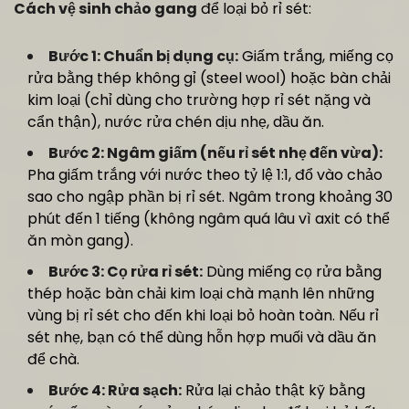
Cách vệ sinh chảo gang
để loại bỏ rỉ sét:
Bước 1: Chuẩn bị dụng cụ:
Giấm trắng, miếng cọ
rửa bằng thép không gỉ (steel wool) hoặc bàn chải
kim loại (chỉ dùng cho trường hợp rỉ sét nặng và
cẩn thận), nước rửa chén dịu nhẹ, dầu ăn.
Bước 2: Ngâm giấm (nếu rỉ sét nhẹ đến vừa):
Pha giấm trắng với nước theo tỷ lệ 1:1, đổ vào chảo
sao cho ngập phần bị rỉ sét. Ngâm trong khoảng 30
phút đến 1 tiếng (không ngâm quá lâu vì axit có thể
ăn mòn gang).
Bước 3: Cọ rửa rỉ sét:
Dùng miếng cọ rửa bằng
thép hoặc bàn chải kim loại chà mạnh lên những
vùng bị rỉ sét cho đến khi loại bỏ hoàn toàn. Nếu rỉ
sét nhẹ, bạn có thể dùng hỗn hợp muối và dầu ăn
để chà.
Bước 4: Rửa sạch:
Rửa lại chảo thật kỹ bằng