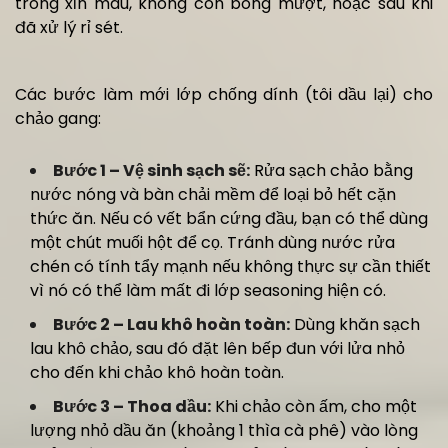
trông xỉn màu, không còn bóng mượt, hoặc sau khi
đã xử lý rỉ sét.
Các bước làm mới lớp chống dính (tôi dầu lại) cho
chảo gang:
Bước 1 – Vệ sinh sạch sẽ:
Rửa sạch chảo bằng
nước nóng và bàn chải mềm để loại bỏ hết cặn
thức ăn. Nếu có vết bẩn cứng đầu, bạn có thể dùng
một chút muối hột để cọ. Tránh dùng nước rửa
chén có tính tẩy mạnh nếu không thực sự cần thiết
vì nó có thể làm mất đi lớp seasoning hiện có.
Bước 2 – Lau khô hoàn toàn:
Dùng khăn sạch
lau khô chảo, sau đó đặt lên bếp đun với lửa nhỏ
cho đến khi chảo khô hoàn toàn.
Bước 3 – Thoa dầu:
Khi chảo còn ấm, cho một
lượng nhỏ dầu ăn (khoảng 1 thìa cà phê) vào lòng