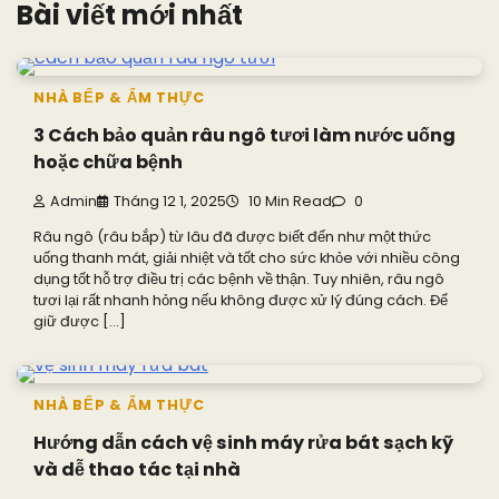
Bài viết mới nhất
NHÀ BẾP & ẨM THỰC
3 Cách bảo quản râu ngô tươi làm nước uống
hoặc chữa bệnh
Admin
Tháng 12 1, 2025
10 Min Read
0
Râu ngô (râu bắp) từ lâu đã được biết đến như một thức
uống thanh mát, giải nhiệt và tốt cho sức khỏe với nhiều công
dụng tốt hỗ trợ điều trị các bệnh về thận. Tuy nhiên, râu ngô
tươi lại rất nhanh hỏng nếu không được xử lý đúng cách. Để
giữ được […]
NHÀ BẾP & ẨM THỰC
Hướng dẫn cách vệ sinh máy rửa bát sạch kỹ
và dễ thao tác tại nhà