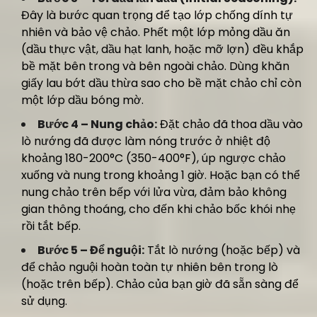
Đây là bước quan trọng để tạo lớp chống dính tự
nhiên và bảo vệ chảo. Phết một lớp mỏng dầu ăn
(dầu thực vật, dầu hạt lanh, hoặc mỡ lợn) đều khắp
bề mặt bên trong và bên ngoài chảo. Dùng khăn
giấy lau bớt dầu thừa sao cho bề mặt chảo chỉ còn
một lớp dầu bóng mờ.
Bước 4 – Nung chảo:
Đặt chảo đã thoa dầu vào
lò nướng đã được làm nóng trước ở nhiệt độ
khoảng 180-200°C (350-400°F), úp ngược chảo
xuống và nung trong khoảng 1 giờ. Hoặc bạn có thể
nung chảo trên bếp với lửa vừa, đảm bảo không
gian thông thoáng, cho đến khi chảo bốc khói nhẹ
rồi tắt bếp.
Bước 5 – Để nguội:
Tắt lò nướng (hoặc bếp) và
để chảo nguội hoàn toàn tự nhiên bên trong lò
(hoặc trên bếp). Chảo của bạn giờ đã sẵn sàng để
sử dụng.