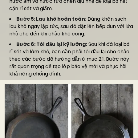
nước ấm và nước rửa chén dịu nhẹ để loại bỏ hết
cặn rỉ sét và giấm.
Bước 5: Lau khô hoàn toàn:
Dùng khăn sạch
lau khô ngay lập tức, sau đó đặt lên bếp đun với lửa
nhỏ cho đến khi chảo khô cong.
Bước 6: Tôi dầu lại kỹ lưỡng:
Sau khi đã loại bỏ
rỉ sét và làm khô, bạn cần phải tôi dầu lại cho chảo
theo các bước đã hướng dẫn ở mục 2.1. Bước này
rất quan trọng để tạo lớp bảo vệ mới và phục hồi
khả năng chống dính.