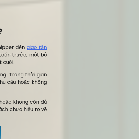
?
hipper đến
giao tận
 toán trước, một bộ
 cuối.
ng. Trong thời gian
nhu cầu hoặc không
c hoặc không còn đủ
ách chưa hiểu rõ về