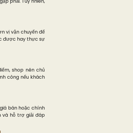
ặp phải. Tuy nhiên,
ơn vị vận chuyển để
ạc được hay thực sự
điểm, shop nên chủ
hành công nếu khách
 giá bán hoặc chính
 và hỗ trợ giải đáp