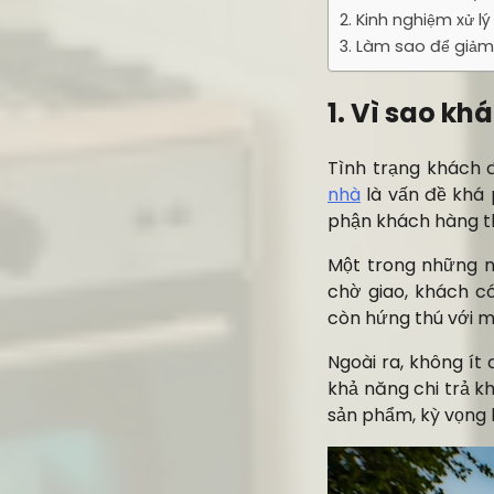
2. Kinh nghiệm xử 
3. Làm sao để giảm
1. Vì sao k
Tình trạng khách 
nhà
là vấn đề khá 
phận khách hàng th
Một trong những ng
chờ giao, khách c
còn hứng thú với m
Ngoài ra, không ít
khả năng chi trả k
sản phẩm, kỳ vọng 