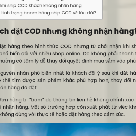
lý khi ship COD khách không nhận hàng
 tình trạng boom hàng ship COD về lâu dài?
hách đặt COD nhưng không nhận hàng
đặt hàng theo hình thức COD nhưng từ chối nhận khi s
phổ biến đối với nhiều shop online. Do không phải thanh
ường có tâm lý dễ thay đổi quyết định mua sắm vào phút
uyên nhân phổ biến nhất là khách đổi ý sau khi đặt hà
ó thể tìm được sản phẩm khác phù hợp hơn, thay đổi 
ón hàng đã đặt.
 đơn hàng bị “bom” do thông tin liên hệ không chính xá
hi nhận hàng. Một số trường hợp còn xuất phát từ việc kh
không đúng với thực tế hoặc đặt hàng theo cảm xúc.