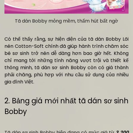
Tã dán Bobby mỏng mềm, thấm hút bất ngờ
Có thể thấy rằng, sự hiện diện của tã dán Bobby Lõi
nén Cotton-Soft chính đã giúp hành trình chăm sóc
bé sơ sinh trở nên dễ dàng hơn bao giờ hết. Không
chỉ mang tới những tính năng vượt trội và thiết kế
thông minh, tã dán sơ sinh Bobby còn có giá thành
phải chăng, phù hợp với nhu cầu sử dụng của nhiều
gia đình Việt.
2. Bảng giá mới nhất tã dán sơ sinh
Bobby
Tã dán sơ sinh Bobby hiện đang có mức giá từ
3.200