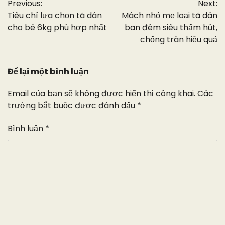
Previous:
Next:
hướng
Tiêu chí lựa chọn tã dán
Mách nhỏ mẹ loại tã dán
bài
cho bé 6kg phù hợp nhất
ban đêm siêu thấm hút,
chống tràn hiệu quả
viết
Để lại một bình luận
Email của bạn sẽ không được hiển thị công khai.
Các
trường bắt buộc được đánh dấu
*
Bình luận
*