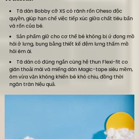
Tã dán Bobby cỡ XS có rãnh rốn Oheso độc
quyền, giúp hạn chế việc tiếp xúc giữa chất tiêu bẩn
và rốn của bé.
Sản phẩm giữ cho cơ thể bé không bị ứ đọng mồ
hôi ở lưng, bụng bằng thiết kế đệm lưng thấm mồ
hôi êm ái.
Tã dán có đũng ngắn cùng hệ thun Flexi-fit co
giãn thoải mái và miếng dán Magic-tape siêu mềm,
ôm vừa vặn không khiến bé khó chịu, đồng thời
ngăn tràn hiệu quả.