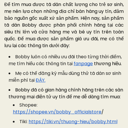
Để tìm mua được tã dán chất lượng cho trẻ sơ sinh,
mẹ nên lựa chọn những địa chỉ bán hàng uy tín, đảm
bảo nguồn gốc xuất xứ sản phẩm. Hiện nay, sản phẩm
tã dán Bobby được phân phối chính hãng tại các
siêu thị lớn và cửa hàng mẹ và bé uy tín trên toàn
quốc. Để mua được sản phẩm giá ưu đãi, mẹ có thể
lưu lại các thông tin dưới đây:
Bobby luôn có nhiều ưu đãi theo từng thời điểm,
mẹ tìm hiểu các thông tin tại
fanpage
thương hiệu.
Mẹ có thể đăng ký mẫu dùng thử tã dán sơ sinh
miễn phí tại
ĐÂY.
Bobby đã có gian hàng chính hãng trên các sàn
thương mại điện tử uy tín để mẹ dễ dàng tìm mua:
Shopee:
https://shopee.vn/bobby_officialstore
/
Tiki:
https://tiki.vn/thuong-hieu/bobby.html