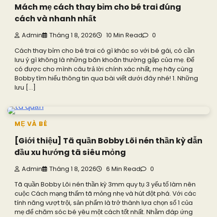
Mách mẹ cách thay bỉm cho bé trai đúng
cách và nhanh nhất
Admin
Tháng 1 8, 2026
10 Min Read
0
Cách thay bỉm cho bé trai có gì khác so với bé gái, có cần
lưu ý gì không là những băn khoăn thường gặp của mẹ. Để
có được cho mình câu trả lời chính xác nhất, mẹ hãy cùng
Bobby tìm hiểu thông tin qua bài viết dưới đây nhé! 1. Những
lưu […]
MẸ VÀ BÉ
[Giới thiệu] Tã quần Bobby Lõi nén thần kỳ dẫn
đầu xu hướng tã siêu mỏng
Admin
Tháng 1 8, 2026
6 Min Read
0
Tã quần Bobby Lõi nén thần kỳ 3mm quy tụ 3 yếu tố làm nên
cuộc Cách mạng thấm tã mỏng nhẹ và hút đột phá. Với các
tính năng vượt trội, sản phẩm là trở thành lựa chọn số 1 của
mẹ để chăm sóc bé yêu một cách tốt nhất. Nhằm đáp ứng