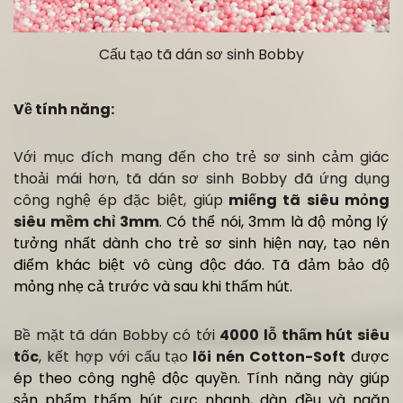
Cấu tạo tã dán sơ sinh Bobby
Về tính năng:
Với mục đích mang đến cho trẻ sơ sinh cảm giác
thoải mái hơn, tã dán sơ sinh Bobby đã ứng dụng
công nghệ ép đặc biệt, giúp
miếng tã
siêu mỏng
siêu mềm chỉ 3mm
. Có thể nói, 3mm là độ mỏng lý
tưởng nhất dành cho trẻ sơ sinh hiện nay, tạo nên
điểm khác biệt vô cùng độc đáo. Tã đảm bảo độ
mỏng nhẹ cả trước và sau khi thấm hút.
Bề mặt tã dán Bobby có tới
4000 lỗ thấm hút siêu
tốc
, kết hợp với cấu tạo
lõi nén Cotton-Soft
được
ép theo công nghệ độc quyền. Tính năng này giúp
sản phẩm thấm hút cực nhanh, dàn đều và ngăn