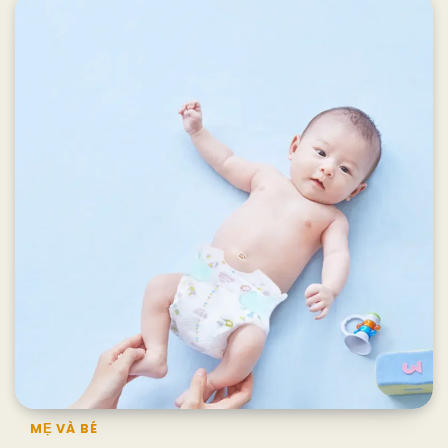
MẸ VÀ BÉ