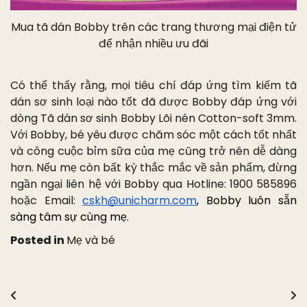
Mua tã dán Bobby trên các trang thương mại điện tử
để nhận nhiều ưu đãi
Có thể thấy rằng, mọi tiêu chí đáp ứng tìm kiếm tã
dán sơ sinh loại nào tốt đã được Bobby đáp ứng với
dòng Tã dán sơ sinh Bobby Lõi nén Cotton-soft 3mm.
Với Bobby, bé yêu được chăm sóc một cách tốt nhất
và công cuộc bỉm sữa của mẹ cũng trở nên dễ dàng
hơn. Nếu mẹ còn bất kỳ thắc mắc về sản phẩm, đừng
ngần ngại liên hệ với Bobby qua Hotline: 1900 585896
hoặc Email:
cskh@unicharm.com
, Bobby luôn sẵn
sàng tâm sự cùng mẹ.
Posted in
Mẹ và bé
Điều