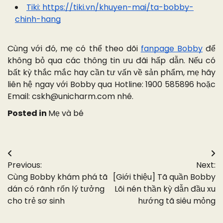
Tiki: https://tiki.vn/khuyen-mai/ta-bobby-
chinh-hang
Cùng với đó, mẹ có thể theo dõi
fanpage Bobby
để
không bỏ qua các thông tin ưu đãi hấp dẫn. Nếu có
bất kỳ thắc mắc hay cần tư vấn về sản phẩm, mẹ hãy
liên hệ ngay với Bobby qua Hotline: 1900 585896 hoặc
Email:
cskh@unicharm.com
nhé.
Posted in
Mẹ và bé
Điều
Previous:
Next:
hướng
Cùng Bobby khám phá tã
[Giới thiệu] Tã quần Bobby
bài
dán có rãnh rốn lý tưởng
Lõi nén thần kỳ dẫn đầu xu
cho trẻ sơ sinh
hướng tã siêu mỏng
viết