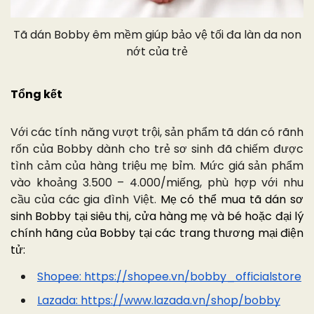
Tã dán Bobby êm mềm giúp bảo vệ tối đa làn da non
nớt của trẻ
Tổng kết
Với các tính năng vượt trội, sản phẩm tã dán có rãnh
rốn của Bobby dành cho trẻ sơ sinh đã chiếm được
tình cảm của hàng triệu mẹ bỉm. Mức giá sản phẩm
vào khoảng 3.500 – 4.000/miếng, phù hợp với nhu
cầu của các gia đình Việt.
Mẹ có thể mua tã dán sơ
sinh Bobby tại siêu thị, cửa hàng mẹ và bé hoặc đại lý
chính hãng của Bobby tại các trang thương mại điện
tử:
Shopee:
https://shopee.vn/bobby_officialstore
Lazada:
https://www.lazada.vn/shop/bobby