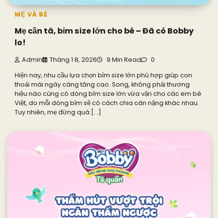
MẸ VÀ BÉ
Mẹ cần tã, bỉm size lớn cho bé – Đã có Bobby
lo!
Admin
Tháng 1 8, 2026
9 Min Read
0
Hiện nay, nhu cầu lựa chọn bỉm size lớn phù hợp giúp con
thoải mái ngày càng tăng cao. Song, không phải thương
hiệu nào cũng có dòng bỉm size lớn vừa vặn cho các em bé
Việt, do mỗi dòng bỉm sẽ có cách chia cân nặng khác nhau.
Tuy nhiên, mẹ đừng quá […]