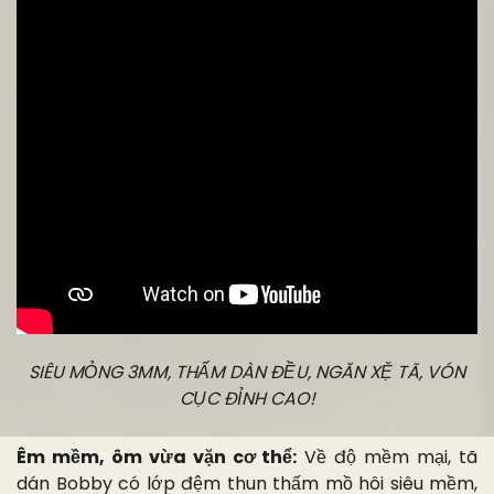
SIÊU MỎNG 3MM, THẤM DÀN ĐỀU, NGĂN XỆ TÃ, VÓN
CỤC ĐỈNH CAO!
Êm mềm, ôm vừa vặn cơ thể:
Về độ mềm mại, tã
dán Bobby có lớp đệm thun thấm mồ hôi siêu mềm,