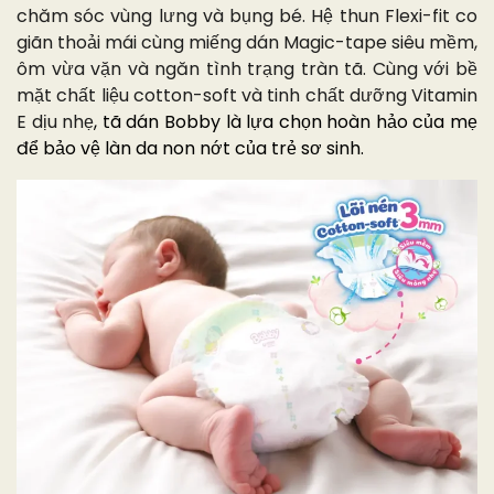
chăm sóc vùng lưng và bụng bé. Hệ thun Flexi-fit co
giãn thoải mái cùng miếng dán Magic-tape siêu mềm,
ôm vừa vặn và ngăn tình trạng tràn tã. Cùng với bề
mặt chất liệu cotton-soft và tinh chất dưỡng Vitamin
E dịu nhẹ
, tã dán Bobby là lựa chọn hoàn hảo của mẹ
để bảo vệ làn da non nớt của trẻ sơ sinh.