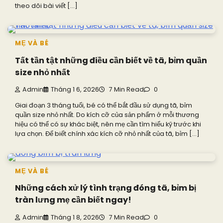
theo dõi bài viết […]
MẸ VÀ BÉ
Tất tần tật những điều cần biết về tã, bỉm quần
size nhỏ nhất
Admin
Tháng 1 6, 2026
7 Min Read
0
Giai đoạn 3 tháng tuổi, bé có thể bắt đầu sử dụng tã, bỉm
quần size nhỏ nhất. Do kích cỡ của sản phẩm ở mỗi thương
hiệu có thể có sự khác biệt, nên mẹ cần tìm hiểu kỹ trước khi
lựa chọn. Để biết chính xác kích cỡ nhỏ nhất của tã, bỉm […]
MẸ VÀ BÉ
Những cách xử lý tình trạng đóng tã, bỉm bị
tràn lưng mẹ cần biết ngay!
Admin
Tháng 1 8, 2026
7 Min Read
0