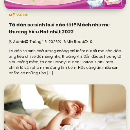
MẸ VÀ BÉ
Tã dán sơ sinh loại nào tốt? Mách nhỏ mẹ
thương hiệu Hot nhất 2022
Admin
Tháng 1 8, 2026
6 Min Read
0
Tã dán sơ sinh chất lượng không chỉ thấm hút tốt mà còn đáp
ứng tiêu chí về độ mỏng nhẹ, thoáng khí. Dẫn đầu xu hướng tã
siêu mỏng mềm, tã dán Bobby Lõi nén Cotton-Soft 3mm
chính là sản phẩm mẹ đang tìm kiếm. Hãy cùng tìm hiểu sản
phẩm có những tính […]