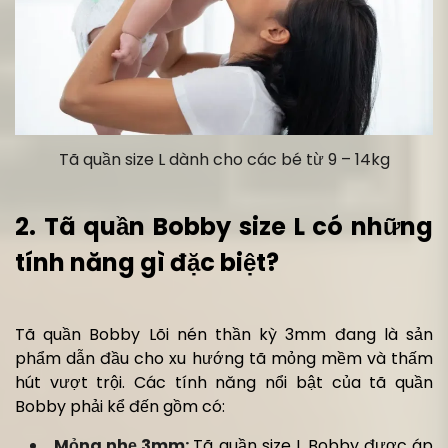
Tã quần size L dành cho các bé từ 9 – 14kg
2. Tã quần Bobby size L có những
tính năng gì đặc biệt?
Tã quần Bobby Lõi nén thần kỳ 3mm đang là sản
phẩm dẫn đầu cho xu hướng tã mỏng mềm và thấm
hút vượt trội. Các tính năng nổi bật của tã quần
Bobby phải kể đến gồm có:
Mỏng nhẹ 3mm:
Tã quần size L Bobby được áp