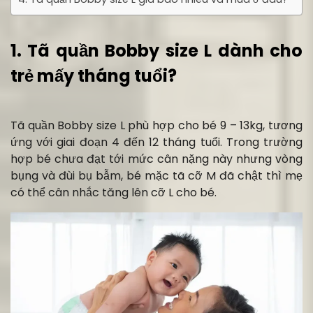
1. Tã quần Bobby size L dành cho
trẻ mấy tháng tuổi?
Tã quần Bobby size L phù hợp cho bé 9 – 13kg, tương
ứng với giai đoạn 4 đến 12 tháng tuổi. Trong trường
hợp bé chưa đạt tới mức cân nặng này nhưng vòng
bụng và đùi bụ bẫm, bé mặc tã cỡ M đã chật thì mẹ
có thể cân nhắc tăng lên cỡ L cho bé.