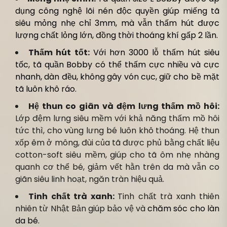
dụng công nghệ lõi nén độc quyền giúp miếng tã
siêu mỏng nhẹ chỉ 3mm, mà vẫn thấm hút được
lượng chất lỏng lớn, đồng thời thoáng khí gấp 2 lần.
Thấm hút tốt:
Với hơn 3000 lỗ thấm hút siêu
tốc, tã quần Bobby có thể thấm cực nhiều và cực
nhanh, dàn đều, không gây vón cục, giữ cho bề mặt
tã luôn khô ráo.
Hệ thun co giãn và đệm lưng thấm mồ hôi:
Lớp đệm lưng siêu mềm với khả năng thấm mồ hôi
tức thì, cho vùng lưng bé luôn khô thoáng. Hệ thun
xốp êm ở mông, đùi của tã được phủ bằng chất liệu
cotton-soft siêu mềm, giúp cho tã ôm nhẹ nhàng
quanh cơ thể bé, giảm vết hằn trên da mà vẫn co
giãn siêu linh hoạt, ngăn tràn hiệu quả.
Tinh chất trà xanh:
Tinh chất trà xanh thiên
nhiên từ Nhật Bản giúp bảo vệ và
chăm sóc cho làn
da bé.