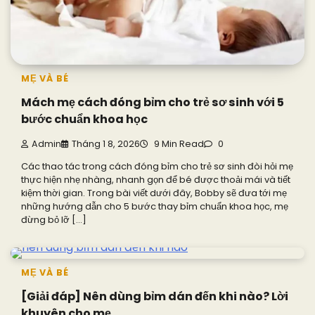
MẸ VÀ BÉ
Mách mẹ cách đóng bỉm cho trẻ sơ sinh với 5
bước chuẩn khoa học
Admin
Tháng 1 8, 2026
9 Min Read
0
Các thao tác trong cách đóng bỉm cho trẻ sơ sinh đòi hỏi mẹ
thực hiện nhẹ nhàng, nhanh gọn để bé được thoải mái và tiết
kiệm thời gian. Trong bài viết dưới đây, Bobby sẽ đưa tới mẹ
những hướng dẫn cho 5 bước thay bỉm chuẩn khoa học, mẹ
đừng bỏ lỡ […]
MẸ VÀ BÉ
[Giải đáp] Nên dùng bỉm dán đến khi nào? Lời
khuyên cho mẹ