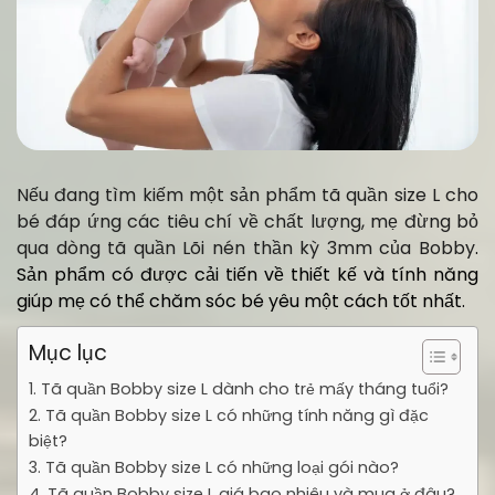
Nếu đang tìm kiếm một sản phẩm tã quần size L cho
bé đáp ứng các tiêu chí về chất lượng, mẹ đừng bỏ
qua dòng tã quần Lõi nén thần kỳ 3mm của Bobby
.
Sản phẩm có được cải tiến về thiết kế và tính năng
giúp mẹ có thể chăm sóc bé yêu một cách tốt nhất.
Mục lục
1. Tã quần Bobby size L dành cho trẻ mấy tháng tuổi?
2. Tã quần Bobby size L có những tính năng gì đặc
biệt?
3. Tã quần Bobby size L có những loại gói nào?
4. Tã quần Bobby size L giá bao nhiêu và mua ở đâu?