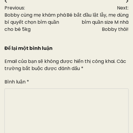
Điều
Previous:
Next:
hướng
Bobby cùng mẹ khám phá
Bé bắt đầu lật lẫy, mẹ dùng
bài
bí quyết chọn bỉm quần
bỉm quần size M nhà
cho bé 5kg
Bobby thôi!
viết
Để lại một bình luận
Email của bạn sẽ không được hiển thị công khai.
Các
trường bắt buộc được đánh dấu
*
Bình luận
*