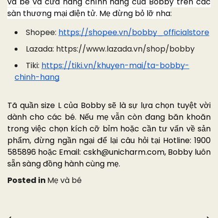
và bé và cửa hàng chính hãng của Bobby trên các
sàn thương mại điện tử. Mẹ đừng bỏ lỡ nha
:
Shopee:
https://shopee.vn/bobby_officialstore
Lazada:
https://www.lazada.vn/shop/bobby
Tiki:
https://tiki.vn/khuyen-mai/ta-bobby-
chinh-h
ang
Tã quần size L của Bobby sẽ là sự lựa chọn tuyệt vời
dành cho các bé. Nếu mẹ vẫn còn đang băn khoăn
trong việc chọn kích cỡ bỉm hoặc cần tư vấn về sản
phẩm, đừng ngần ngại để lại câu hỏi tại Hotline: 1900
585896 hoặc Email: cskh@unicharm.com, Bobby luôn
sẵn sàng đồng hành cùng mẹ.
Posted in
Mẹ và bé