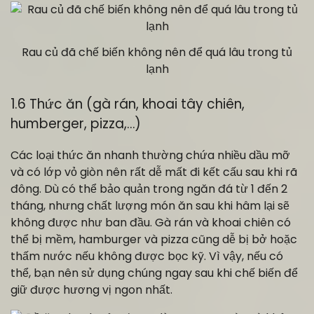
Rau củ đã chế biến không nên để quá lâu trong tủ
lạnh
1.6 Thức ăn (gà rán, khoai tây chiên,
humberger, pizza,…)
Các loại thức ăn nhanh thường chứa nhiều dầu mỡ
và có lớp vỏ giòn nên rất dễ mất đi kết cấu sau khi rã
đông. Dù có thể bảo quản trong ngăn đá từ 1 đến 2
tháng, nhưng chất lượng món ăn sau khi hâm lại sẽ
không được như ban đầu. Gà rán và khoai chiên có
thể bị mềm, hamburger và pizza cũng dễ bị bở hoặc
thấm nước nếu không được bọc kỹ. Vì vậy, nếu có
thể, bạn nên sử dụng chúng ngay sau khi chế biến để
giữ được hương vị ngon nhất.