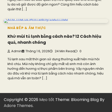
ỉu da và giữ được độ giòn ngon? Cùng tìm hiểu cách bảo
quản thịt […]
NHÀ BẾP & ẨM THỰC
Khử mùi tủ lạnh bằng cách nào? 12 Cách hiệu
quả, nhanh chóng
Admin
Tháng 1 6, 2026
24 Min Read
0
Tủ lạnh sau một thời gian sử dụng thường xuất hiện mùi hôi
khó chịu. Mùi này không chỉ gây mất vệ sinh mà còn ảnh
hưởng đến hương vị thực phẩm bên trong. Vậy nguyên nhân
do đâu và khử mùi tủ lạnh bằng cách nào nhanh chóng, hiệu
quả mà vẫn an toàn? […]
Copyright © 2026
Mẹo tốt
Theme: Blooming Blog By
Adore Themes
.