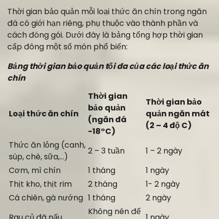
Thời gian bảo quản mỗi loại thức ăn chín trong ngăn
đá có giới hạn riêng, phụ thuộc vào thành phần và
cách đóng gói. Dưới đây là bảng tổng hợp thời gian
cấp đông một số món phổ biến:
Bảng thời gian bảo quản tối đa của các loại thức ăn
chín
Thời gian
Thời gian bảo
bảo quản
Loại thức ăn chín
quản ngăn mát
(ngăn đá
(2 – 4 độ C)
-18°C)
Thức ăn lỏng (canh,
2 – 3 tuần
1 – 2 ngày
súp, chè, sữa,…)
Cơm, mì chín
1 tháng
1 ngày
Thịt kho, thịt rim
2 tháng
1- 2 ngày
Cá chiên, gà nướng
1 tháng
2 ngày
Không nên để
Rau củ đã nấu
1 ngày