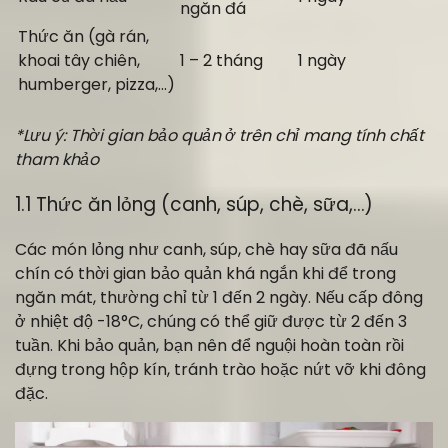
ngăn đá
Thức ăn (gà rán,
khoai tây chiên,
1 – 2 tháng
1 ngày
humberger, pizza,…)
*Lưu ý: Thời gian bảo quản ở trên chỉ mang tính chất
tham khảo
1.1 Thức ăn lỏng (canh, súp, chè, sữa,…)
Các món lỏng như canh, súp, chè hay sữa đã nấu
chín có thời gian bảo quản khá ngắn khi để trong
ngăn mát, thường chỉ từ 1 đến 2 ngày. Nếu cấp đông
ở nhiệt độ -18°C, chúng có thể giữ được từ 2 đến 3
tuần. Khi bảo quản, bạn nên để nguội hoàn toàn rồi
đựng trong hộp kín, tránh trào hoặc nứt vỡ khi đông
đặc.