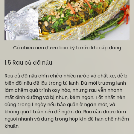
Cá chiên nên được bọc kỹ trước khi cấp đông
1.5 Rau củ đã nấu
Rau củ đã nấu chín chứa nhiều nước và chất xơ, dễ bị
biến đổi nếu để lâu trong tủ lạnh. Dù môi trường lạnh
làm chậm quá trình oxy hóa, nhưng rau vẫn nhanh
mất dinh dưỡng và bị nhũn, kém ngon. Tốt nhất nên
dùng trong 1 ngày nếu bảo quản ở ngăn mát, và
không quá 1 tuần nếu để ngăn đá. Rau cần được làm
nguội nhanh và đựng trong hộp kín để hạn chế nhiễm
khuẩn.