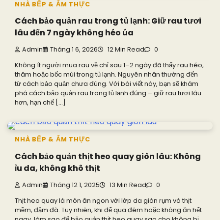
NHÀ BẾP & ẨM THỰC
Cách bảo quản rau trong tủ lạnh: Giữ rau tươi
lâu đến 7 ngày không héo úa
Admin
Tháng 1 6, 2026
12 Min Read
0
Không ít người mua rau về chỉ sau 1–2 ngày đã thấy rau héo,
thâm hoặc bốc mùi trong tủ lạnh. Nguyên nhân thường đến
từ cách bảo quản chưa đúng. Với bài viết này, bạn sẽ khám
phá cách bảo quản rau trong tủ lạnh đúng – giữ rau tươi lâu
hơn, hạn chế […]
NHÀ BẾP & ẨM THỰC
Cách bảo quản thịt heo quay giòn lâu: Không
ỉu da, không khô thịt
Admin
Tháng 12 1, 2025
13 Min Read
0
Thịt heo quay là món ăn ngon với lớp da giòn rụm và thịt
mềm, đậm đà. Tuy nhiên, khi để qua đêm hoặc không ăn hết
ngay, làm sao để bảo quản thịt heo quay sao cho không bị