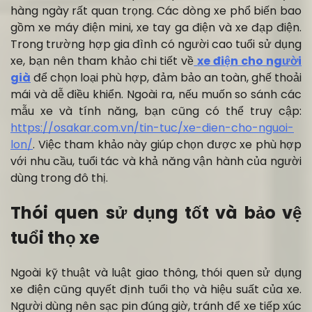
hàng ngày rất quan trọng. Các dòng xe phổ biến bao
gồm xe máy điện mini, xe tay ga điện và xe đạp điện.
Trong trường hợp gia đình có người cao tuổi sử dụng
xe, bạn nên tham khảo chi tiết về
xe điện cho người
già
để chọn loại phù hợp, đảm bảo an toàn, ghế thoải
mái và dễ điều khiển. Ngoài ra, nếu muốn so sánh các
mẫu xe và tính năng, bạn cũng có thể truy cập:
https://osakar.com.vn/tin-tuc/xe-dien-cho-nguoi-
lon/
. Việc tham khảo này giúp chọn được xe phù hợp
với nhu cầu, tuổi tác và khả năng vận hành của người
dùng trong đô thị.
Thói quen sử dụng tốt và bảo vệ
tuổi thọ xe
Ngoài kỹ thuật và luật giao thông, thói quen sử dụng
xe điện cũng quyết định tuổi thọ và hiệu suất của xe.
Người dùng nên sạc pin đúng giờ, tránh để xe tiếp xúc