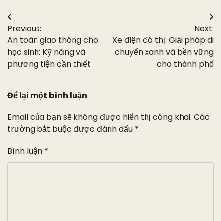
Điều
Previous:
Next:
hướng
An toàn giao thông cho
Xe điện đô thị: Giải pháp di
bài
học sinh: Kỹ năng và
chuyển xanh và bền vững
phương tiện cần thiết
cho thành phố
viết
Để lại một bình luận
Email của bạn sẽ không được hiển thị công khai.
Các
trường bắt buộc được đánh dấu
*
Bình luận
*