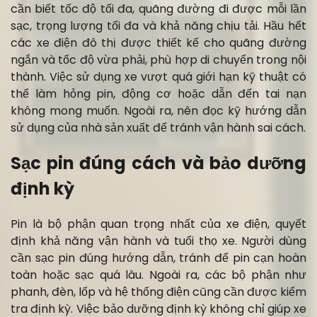
cần biết tốc độ tối đa, quãng đường đi được mỗi lần
sạc, trọng lượng tối đa và khả năng chịu tải. Hầu hết
các xe điện đô thị được thiết kế cho quãng đường
ngắn và tốc độ vừa phải, phù hợp di chuyển trong nội
thành. Việc sử dụng xe vượt quá giới hạn kỹ thuật có
thể làm hỏng pin, động cơ hoặc dẫn đến tai nạn
không mong muốn. Ngoài ra, nên đọc kỹ hướng dẫn
sử dụng của nhà sản xuất để tránh vận hành sai cách.
Sạc pin đúng cách và bảo dưỡng
định kỳ
Pin là bộ phận quan trọng nhất của xe điện, quyết
định khả năng vận hành và tuổi thọ xe. Người dùng
cần sạc pin đúng hướng dẫn, tránh để pin cạn hoàn
toàn hoặc sạc quá lâu. Ngoài ra, các bộ phận như
phanh, đèn, lốp và hệ thống điện cũng cần được kiểm
tra định kỳ. Việc bảo dưỡng định kỳ không chỉ giúp xe