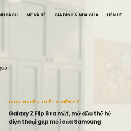
ÍNH SÁCH
MẸ VÀ BÉ
GIA ĐÌNH & NHÀ CỬA
LIÊN HỆ
ười.
5 min read
0
CÔNG NGHỆ & THIẾT BỊ ĐIỆN TỬ
Galaxy Z Flip 8 ra mắt, mở đầu thế hệ
điện thoại gập mới của Samsung