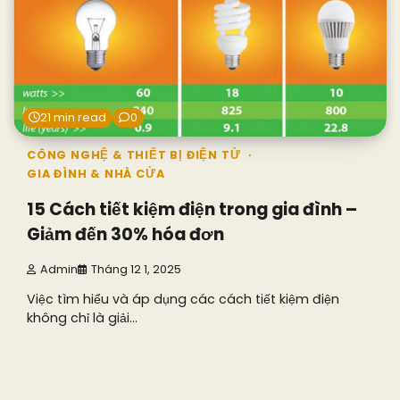
21 min read
0
CÔNG NGHỆ & THIẾT BỊ ĐIỆN TỬ
GIA ĐÌNH & NHÀ CỬA
15 Cách tiết kiệm điện trong gia đình –
Giảm đến 30% hóa đơn
Admin
Tháng 12 1, 2025
Việc tìm hiểu và áp dụng các cách tiết kiệm điện
không chỉ là giải…