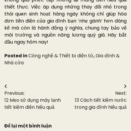
thiết thực. Việc áp dụng những thay đổi nhỏ trong
thói quen sinh hoạt hàng ngày không chỉ giúp hóa
đơn tiền điện của gia đình bạn ‘nhẹ gánh’ hơn đáng
kể mà còn là hành động ý nghĩa, chung tay bảo vệ
môi trường và nguồn năng lượng quý giá. Hãy bắt
đầu ngay hôm nay!
Posted in
Công nghệ & Thiết bị điện tử
,
Gia đình &
Nhà cửa
Điều
Previous:
Next:
hướng
12 Mẹo sử dụng máy lạnh
13 Cách tiết kiệm nước
bài
tiết kiệm điện hiệu quả
trong gia đình hiệu quả
viết
Để lại một bình luận