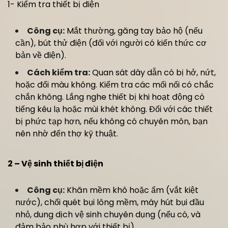
1- Kiểm tra thiết bị điện
Công cụ:
Mắt thường, găng tay bảo hộ (nếu
cần), bút thử điện (đối với người có kiến thức cơ
bản về điện).
Cách kiểm tra:
Quan sát dây dẫn có bị hở, nứt,
hoặc đổi màu không. Kiểm tra các mối nối có chắc
chắn không. Lắng nghe thiết bị khi hoạt động có
tiếng kêu lạ hoặc mùi khét không. Đối với các thiết
bị phức tạp hơn, nếu không có chuyên môn, bạn
nên nhờ đến thợ kỹ thuật.
2 – Vệ sinh thiết bị điện
Công cụ:
Khăn mềm khô hoặc ẩm (vắt kiệt
nước), chổi quét bụi lông mềm, máy hút bụi đầu
nhỏ, dung dịch vệ sinh chuyên dụng (nếu có, và
đảm bảo phù hợp với thiết bị).