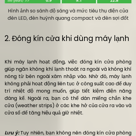
Hình ảnh so sánh độ sáng và mức tiêu thụ điện của
đèn LED, đèn huỳnh quang compact và đèn sợi đốt
2. Đóng kín cửa khi dùng máy lạnh
Khi máy lạnh hoạt động, việc đóng kín cửa phòng
giúp ngăn không khí lạnh thoát ra ngoài và không khí
nóng từ bên ngoài xâm nhập vào. Nhờ đó, máy lạnh
không phải hoạt động liên tục ở công suất cao để duy
trì nhiệt độ mong muốn, giúp tiết kiệm điện năng
đáng kể. Ngoài ra, bạn có thể dán miếng chắn khe
cửa (weather strips) ở các khe hở của cửa ra vào và
cửa sổ để tăng hiệu quả giữ nhiệt.
Lưu ý:
Tuy nhiên, bạn không nên đóng kín cửa phòng