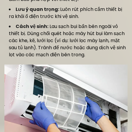
Lưu ý quan trọng:
Luôn rút phích cắm thiết bị
ra khỏi ổ điện trước khi vệ sinh.
Cách vệ sinh:
Lau sạch bụi bẩn bên ngoài vỏ
thiết bị. Dùng chổi quét hoặc máy hút bụi làm sạch
các khe, kẽ, lưới lọc (ví dụ: lưới lọc máy lạnh, mặt
sau tủ lạnh). Tránh để nước hoặc dung dịch vệ sinh
lọt vào các mạch điện bên trong.