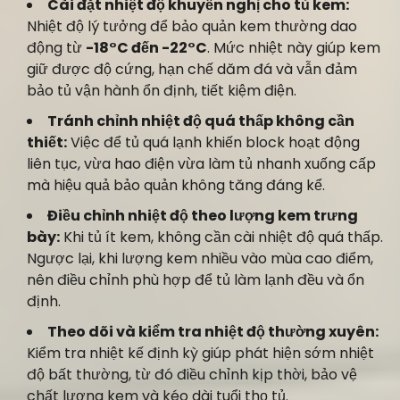
Cài đặt nhiệt độ khuyến nghị cho tủ kem:
Nhiệt độ lý tưởng để bảo quản kem thường dao
động từ
-18°C đến -22°C
. Mức nhiệt này giúp kem
giữ được độ cứng, hạn chế dăm đá và vẫn đảm
bảo tủ vận hành ổn định, tiết kiệm điện.
Tránh chỉnh nhiệt độ quá thấp không cần
thiết:
Việc để tủ quá lạnh khiến block hoạt động
liên tục, vừa hao điện vừa làm tủ nhanh xuống cấp
mà hiệu quả bảo quản không tăng đáng kể.
Điều chỉnh nhiệt độ theo lượng kem trưng
bày:
Khi tủ ít kem, không cần cài nhiệt độ quá thấp.
Ngược lại, khi lượng kem nhiều vào mùa cao điểm,
nên điều chỉnh phù hợp để tủ làm lạnh đều và ổn
định.
Theo dõi và kiểm tra nhiệt độ thường xuyên:
Kiểm tra nhiệt kế định kỳ giúp phát hiện sớm nhiệt
độ bất thường, từ đó điều chỉnh kịp thời, bảo vệ
chất lượng kem và kéo dài tuổi thọ tủ.