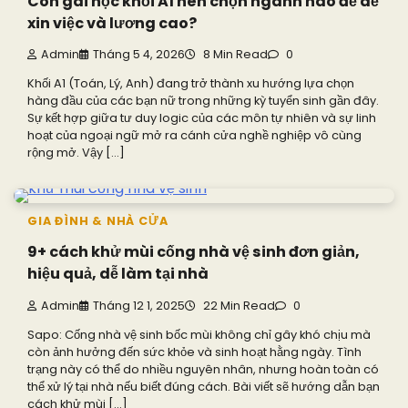
Con gái học khối A1 nên chọn ngành nào để dễ
xin việc và lương cao?
Admin
Tháng 5 4, 2026
8 Min Read
0
Khối A1 (Toán, Lý, Anh) đang trở thành xu hướng lựa chọn
hàng đầu của các bạn nữ trong những kỳ tuyển sinh gần đây.
Sự kết hợp giữa tư duy logic của các môn tự nhiên và sự linh
hoạt của ngoại ngữ mở ra cánh cửa nghề nghiệp vô cùng
rộng mở. Vậy […]
GIA ĐÌNH & NHÀ CỬA
9+ cách khử mùi cống nhà vệ sinh đơn giản,
hiệu quả, dễ làm tại nhà
Admin
Tháng 12 1, 2025
22 Min Read
0
Sapo: Cống nhà vệ sinh bốc mùi không chỉ gây khó chịu mà
còn ảnh hưởng đến sức khỏe và sinh hoạt hằng ngày. Tình
trạng này có thể do nhiều nguyên nhân, nhưng hoàn toàn có
thể xử lý tại nhà nếu biết đúng cách. Bài viết sẽ hướng dẫn bạn
cách khử mùi […]