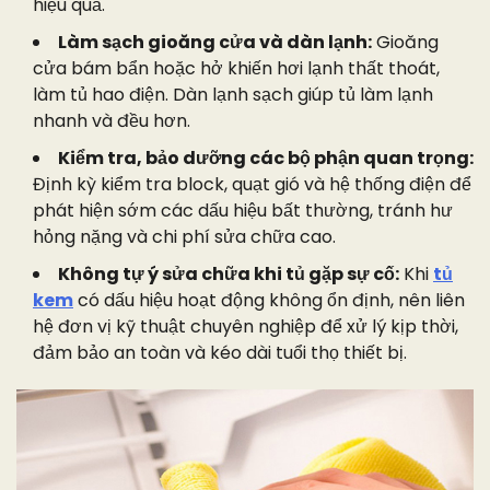
hiệu quả.
Làm sạch gioăng cửa và dàn lạnh:
Gioăng
cửa bám bẩn hoặc hở khiến hơi lạnh thất thoát,
làm tủ hao điện. Dàn lạnh sạch giúp tủ làm lạnh
nhanh và đều hơn.
Kiểm tra, bảo dưỡng các bộ phận quan trọng:
Định kỳ kiểm tra block, quạt gió và hệ thống điện để
phát hiện sớm các dấu hiệu bất thường, tránh hư
hỏng nặng và chi phí sửa chữa cao.
Không tự ý sửa chữa khi tủ gặp sự cố:
Khi
tủ
kem
có dấu hiệu hoạt động không ổn định, nên liên
hệ đơn vị kỹ thuật chuyên nghiệp để xử lý kịp thời,
đảm bảo an toàn và kéo dài tuổi thọ thiết bị.