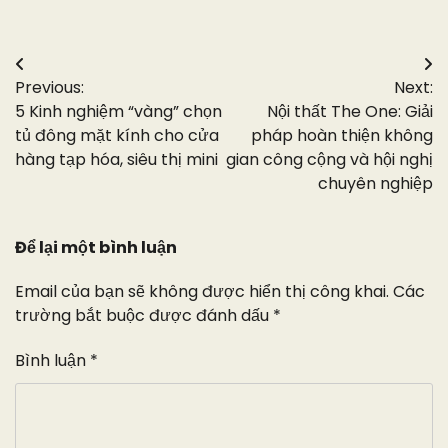
Điều
Previous:
Next:
hướng
5 Kinh nghiệm “vàng” chọn
Nội thất The One: Giải
bài
tủ đông mặt kính cho cửa
pháp hoàn thiện không
hàng tạp hóa, siêu thị mini
gian công cộng và hội nghị
viết
chuyên nghiệp
Để lại một bình luận
Email của bạn sẽ không được hiển thị công khai.
Các
trường bắt buộc được đánh dấu
*
Bình luận
*