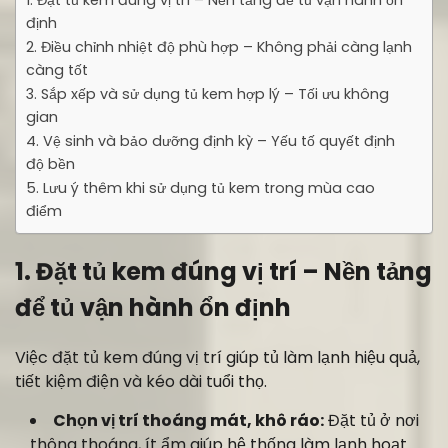
1. Đặt tủ kem đúng vị trí – Nền tảng để tủ vận hành ổn
định
2. Điều chỉnh nhiệt độ phù hợp – Không phải càng lạnh
càng tốt
3. Sắp xếp và sử dụng tủ kem hợp lý – Tối ưu không
gian
4. Vệ sinh và bảo dưỡng định kỳ – Yếu tố quyết định
độ bền
5. Lưu ý thêm khi sử dụng tủ kem trong mùa cao
điểm
1. Đặt tủ kem đúng vị trí – Nền tảng
để tủ vận hành ổn định
Việc đặt tủ kem đúng vị trí giúp tủ làm lạnh hiệu quả,
tiết kiệm điện và kéo dài tuổi thọ.
Chọn vị trí thoáng mát, khô ráo:
Đặt tủ ở nơi
thông thoáng, ít ẩm giúp hệ thống làm lạnh hoạt