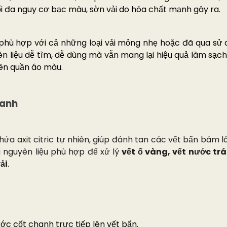
ối đa nguy cơ bạc màu, sờn vải do hóa chất mạnh gây ra.
hù hợp với cả những loại vải mỏng nhẹ hoặc đã qua sử d
 liệu dễ tìm, dễ dùng mà vẫn mang lại hiệu quả làm sạch 
rên quần áo màu.
hanh
hứa axit citric tự nhiên, giúp đánh tan các vết bẩn bám 
à nguyên liệu phù hợp để xử lý
vết ố vàng, vết nước trá
ải
.
ước cốt chanh trực tiếp lên vết bẩn.