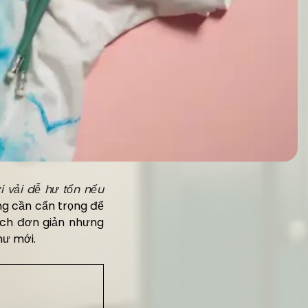
 vải dễ hư tổn nếu
àng cần cẩn trọng để
ách đơn giản nhưng
hư mới.