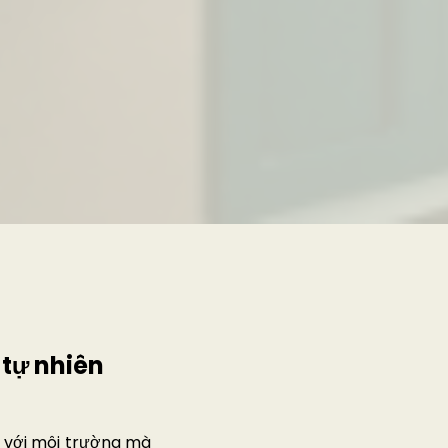
 tự nhiên
n với môi trường mà