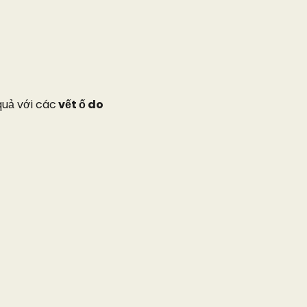
quả với các
vết ố do