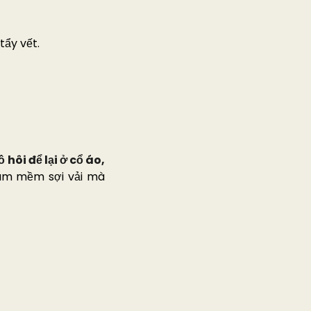
tẩy vết.
 hôi để lại ở cổ áo,
 làm mềm sợi vải mà