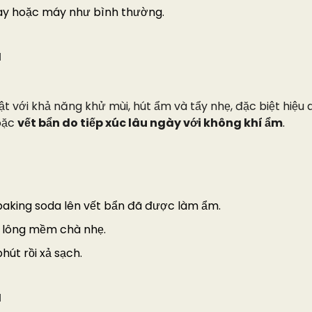
 tay hoặc máy như bình thường.
a
ật với khả năng khử mùi, hút ẩm và tẩy nhẹ, đặc biệt hiệu 
oặc
vết bẩn do tiếp xúc lâu ngày với không khí ẩm
.
 baking soda lên vết bẩn đã được làm ẩm.
 lông mềm chà nhẹ.
hút rồi xả sạch.
a