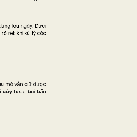
ụng lâu ngày. Dưới
rõ rệt khi xử lý các
lâu mà vẫn giữ được
i cây
hoặc
bụi bẩn