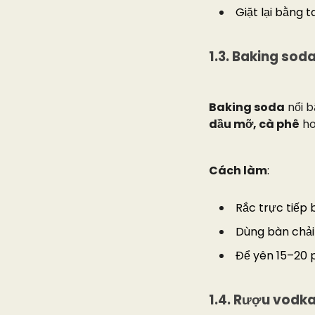
Giặt lại bằng
1.3. Baking sod
Baking soda
nổi b
dầu mỡ, cà phê
h
Cách làm
:
Rắc trực tiếp
Dùng bàn chải
Để yên 15–20 p
1.4. Rượu vodk