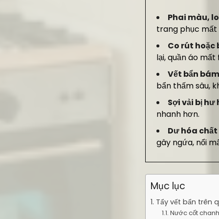
Phai màu, lo
trang phục mất
Co rút hoặc 
lại, quần áo mất
Vết bẩn bám
bẩn thấm sâu, kh
Sợi vải bị h
nhanh hơn.
Dư hóa chất
gây ngứa, nổi m
Mục lục
1. Tẩy vết bẩn trên
1.1. Nước cốt chan