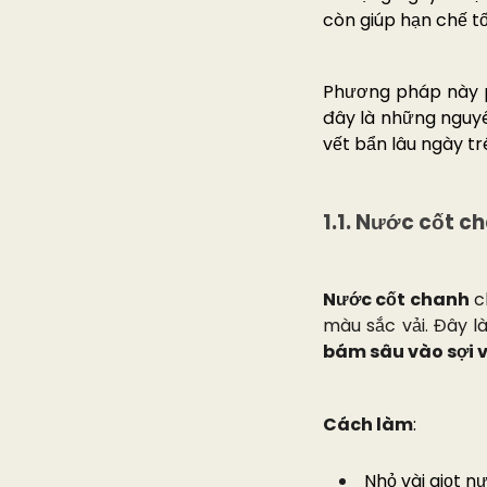
còn giúp hạn chế t
Phương pháp này p
đây là những nguyên
vết bẩn lâu ngày t
1.1. Nước cốt c
Nước cốt chanh
c
màu sắc vải. Đây l
bám sâu vào sợi v
Cách làm
:
Nhỏ vài giọt n