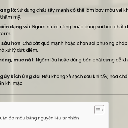
ang lổ
: Sử dụng chất tẩy mạnh có thể làm bay màu vải kh
 thẩm mỹ.
biến dạng vải
: Ngâm nước nóng hoặc dùng sai hóa chất dễ
 form.
 sâu hơn
: Chà xát quá mạnh hoặc chọn sai phương pháp 
ó xử lý dứt điểm.
ư hỏng, mục nát
: Ngâm lâu hoặc dùng bàn chải cứng dễ khi
 gây kích ứng da
: Nếu không xả sạch sau khi tẩy, hóa chất
ẩn khi mặc.
 quần áo màu bằng nguyên liệu tự nhiên
h