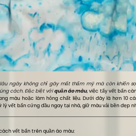
lâu ngày không chỉ gây mất thẩm mỹ mà còn khiến sợi
úng cách. Đặc biệt với
quần áo màu
, việc tẩy vết bẩn c
oang màu hoặc làm hỏng chất liệu. Dưới đây là hơn 10 c
ử lý vết bẩn cứng đầu ngay tại nhà, giữ màu vải bền đẹp n
i cách vết bẩn trên quần áo màu: