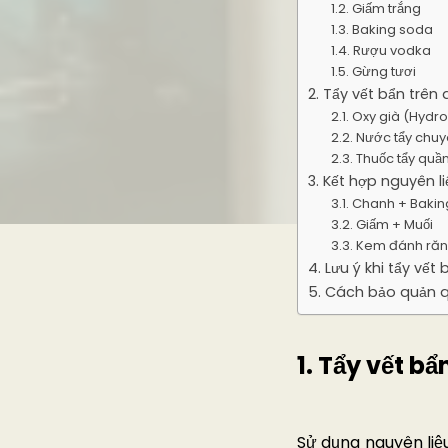
1.2. Giấm trắng
1.3. Baking soda
1.4. Rượu vodka
1.5. Gừng tươi
2. Tẩy vết bẩn trê
2.1. Oxy già (Hyd
2.2. Nước tẩy ch
2.3. Thuốc tẩy qu
3. Kết hợp nguyên l
3.1. Chanh + Baki
3.2. Giấm + Muối
3.3. Kem đánh ră
4. Lưu ý khi tẩy vế
5. Cách bảo quản q
1. Tẩy vết b
Sử dụng nguyên liệ