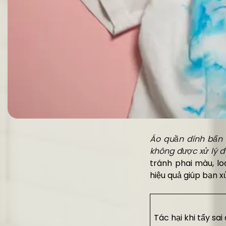
Áo quần dính bẩn 
không được xử lý đ
tránh phai màu, l
hiệu quả giúp bạn x
Tác hại khi tẩy sa