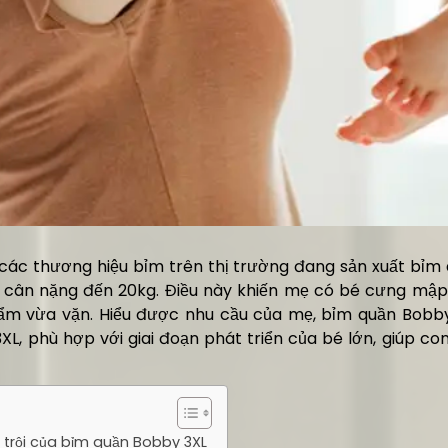
 các thương hiệu bỉm trên thị trường đang sản xuất bỉm 
 cân nặng đến 20kg. Điều này khiến mẹ có bé cưng mậ
m vừa vặn. Hiểu được nhu cầu của mẹ, bỉm quần Bobb
XL, phù hợp với giai đoạn phát triển của bé lớn, giúp con
 trội của bỉm quần Bobby 3XL