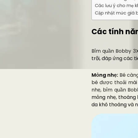
Các lưu ý cho mẹ k
Cập nhật mức giá 
Các tính nă
Bỉm quần Bobby 3
trội, đáp ứng các 
Mỏng nhẹ:
Bé càng
bé được thoải mái
nhẹ, bỉm quần Bob
mỏng nhẹ, thoáng k
da khô thoáng và n