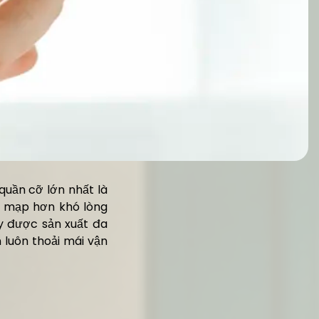
quần cỡ lớn nhất là
p mạp hơn khó lòng
y được sản xuất đa
 luôn thoải mái vận