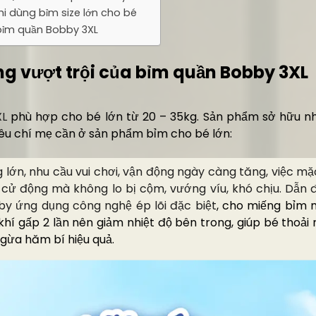
hi dùng bỉm size lớn cho bé
bỉm quần Bobby 3XL
ng vượt trội của bỉm quần Bobby 3XL
XL
phù hợp cho bé lớn từ 20 – 35kg. Sản phẩm sở hữu nh
tiêu chí mẹ cần ở sản phẩm bỉm cho bé lớn:
 lớn, nhu cầu vui chơi, vận động ngày càng tăng, việc m
 cử động mà không lo bị cộm, vướng víu, khó chịu. Dẫn
by ứng dụng công nghệ ép lõi đặc biệt
, cho miếng bỉm
hí gấp 2 lần nên giảm nhiệt độ bên trong, giúp bé thoải m
gừa hăm bí hiệu quả.