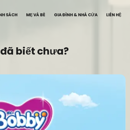
ÍNH SÁCH
MẸ VÀ BÉ
GIA ĐÌNH & NHÀ CỬA
LIÊN HỆ
 đã biết chưa?