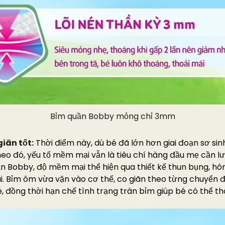
Bỉm quần Bobby mỏng chỉ 3mm
iãn tốt:
Thời điểm này, dù bé đã lớn hơn giai đoạn sơ si
eo đó, yếu tố mềm mại vẫn là tiêu chí hàng đầu mẹ cần lư
ần Bobby, độ mềm mại thể hiện qua thiết kế thun bụng, hô
i. Bỉm ôm vừa vặn vào cơ thể, co giãn theo từng chuyển
, đồng thời hạn chế tình trạng tràn bỉm giúp bé có thể tho