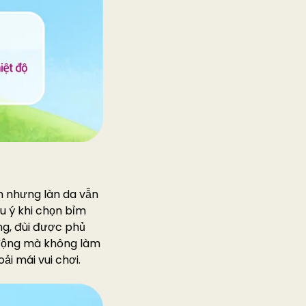
nh nhưng làn da vẫn
u ý khi chọn bỉm
ng, đùi được phủ
 động mà không làm
ải mái vui chơi.