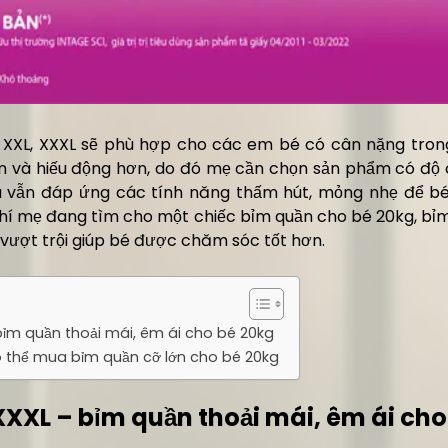
 XXL, XXXL sẽ phù hợp cho các em bé có cân nặng trong
n và hiếu động hơn, do đó mẹ cần chọn sản phẩm có độ 
 vẫn đáp ứng các tính năng thấm hút, mỏng nhẹ để bé t
chí mẹ đang tìm cho một chiếc bỉm quần cho bé 20kg, b
 vượt trội giúp bé được chăm sóc tốt hơn.
bỉm quần thoải mái, êm ái cho bé 20kg
có thể mua bỉm quần cỡ lớn cho bé 20kg
XXXL – bỉm quần thoải mái, êm ái cho