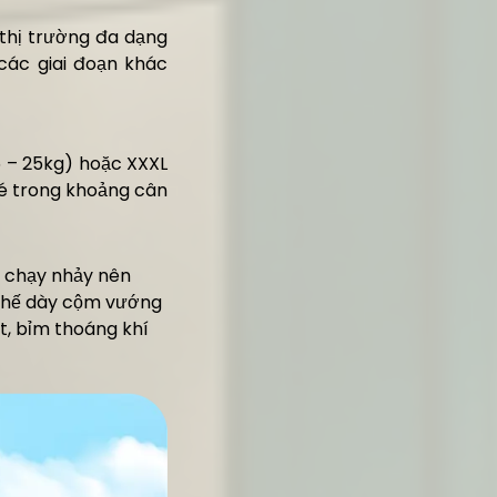
thị trường đa dạng
các giai đoạn khác
5 – 25kg) hoặc XXXL
bé trong khoảng cân
, chạy nhảy nên
 chế dày cộm vướng
t, bỉm thoáng khí