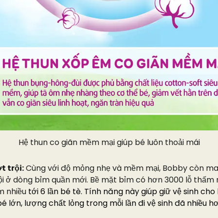
Hệ thun co giãn mềm mại giúp bé luôn thoải mái
 trội:
Cùng với độ mỏng nhẹ và mềm mại, Bobby còn man
ội ở dòng bỉm quần mới. Bề mặt bỉm có hơn 3000 lỗ thấm
m nhiều
tới 6 lần bé tè. Tính năng này giúp giữ vệ sinh cho
bé lớn, lượng chất lỏng trong mỗi lần đi vệ sinh đã nhiều hơ