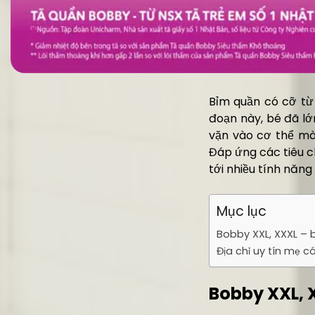
Bỉm quần có cỡ từ
đoạn này, bé đã lớ
vặn vào cơ thể mà
Đáp ứng các tiêu 
tới nhiều tính năng
Mục lục
Bobby XXL, XXXL – 
Địa chỉ uy tín mẹ 
Bobby XXL, 