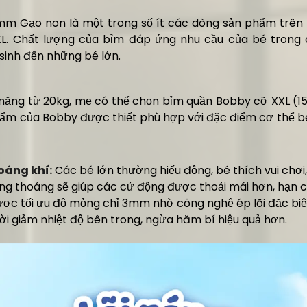
m Gạo non là một trong số ít các dòng sản phẩm trên 
XL. Chất lượng của bỉm đáp ứng nhu cầu của bé trong 
 sinh đến những bé lớn.
nặng từ 20kg, mẹ có thể chọn bỉm quần Bobby cỡ XXL (1
hẩm của Bobby được thiết phù hợp với đặc điểm cơ thể 
oáng khí:
Các bé lớn thường hiếu động, bé thích vui chơi
g thoáng sẽ giúp các cử động được thoải mái hơn, hạn
ược tối ưu độ mỏng chỉ 3mm nhờ công nghệ ép lõi đặc biệ
ời giảm nhiệt độ bên trong, ngừa hăm bí hiệu quả hơn.