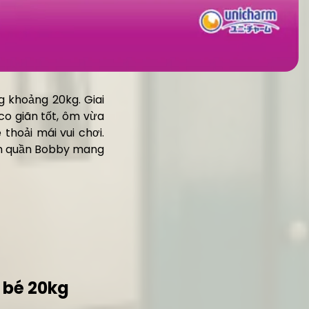
 khoảng 20kg. Giai
co giãn tốt, ôm vừa
hoải mái vui chơi.
ỉm quần Bobby mang
 bé 20kg