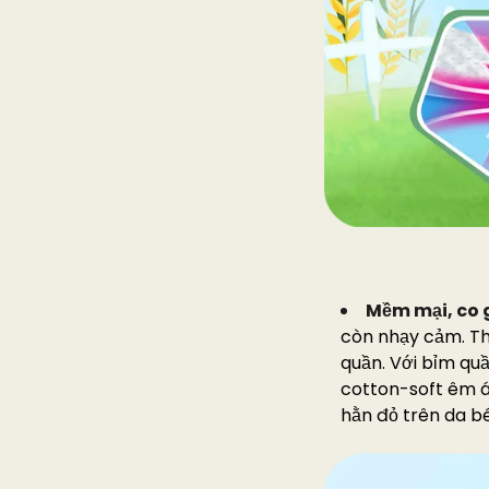
Mềm mại, co g
còn nhạy cảm. Th
quần. Với bỉm qu
cotton-soft êm á
hằn đỏ trên da bé