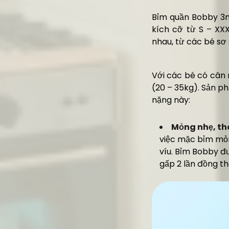
Bỉm quần Bobby 3m
kích cỡ từ S – XX
nhau, từ các bé sơ
Với các bé có cân 
(20 – 35kg). Sản p
nặng này:
Mỏng nhẹ, th
việc mặc bỉm mỏn
víu. Bỉm Bobby đ
gấp 2 lần đồng th