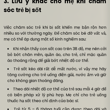
3. Lưu ý khác cho mẹ khi chăm
sóc trẻ bị sốt
Việc chăm sóc trẻ khi bị sốt khiến mẹ bận rộn hơn
nhiều so với thường ngày. Để chăm sóc bé đỡ vất vả,
mẹ có thể áp dụng một số kinh nghiệm sau:
Khi nhận thấy con sốt cao trên 38 độ, mẹ nên cởi
bỏ bớt chăn mền, quần áo, cho trẻ, chỉ mặc quần
áo thoáng rộng để giải bớt nhiệt độ cơ thể.
Trẻ sốt kéo dài rất dễ mất nước, vì vậy mẹ hãy
tăng cường cho trẻ uống điện giải, nước ấm và giữ
cho không gian thoáng đãng.
Theo dõi nhiệt độ cơ thể của trẻ sau mỗi 4 giờ để
có biện pháp xử lý phù hợp. Mẹ chỉ cho trẻ uống
thuốc hạ sốt theo chỉ định của bác sĩ.
Trẻ từ 5 – 6 tháng tuổi cần được theo dõi và