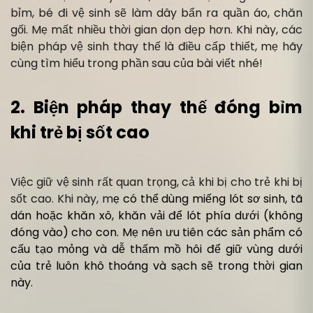
bỉm, bé đi vệ sinh sẽ làm dây bẩn ra quần áo, chăn
gối. Mẹ mất nhiều thời gian dọn dẹp hơn. Khi này, các
biện pháp vệ sinh thay thế là điều cấp thiết, mẹ hãy
cùng tìm hiểu trong phần sau của bài viết nhé!
2. Biện pháp thay thế đóng bỉm
khi trẻ bị sốt cao
Việc giữ vệ sinh rất quan trọng, cả khi bị cho trẻ khi bị
sốt cao. Khi này, m
ẹ có thể dùng miếng lót sơ sinh, tã
dán hoặc khăn xô, khăn vải để lót phía dưới (không
đóng vào) cho con. Mẹ nên ưu tiên các sản phẩm có
cấu tạo mỏng và dễ thấm mồ hôi để giữ vùng dưới
của trẻ luôn khô thoáng và sạch sẽ trong thời gian
này.