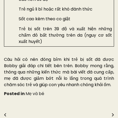
Trẻ ngủ li bì hoặc rất khó đánh thức
Sốt cao kèm theo co giật
Trẻ bị sốt trên 39 độ và xuất hiện những
chấm đỏ bất thường trên da (nguy cơ sốt
xuất huyết)
Câu hỏi có nên đóng bỉm khi trẻ bị sốt đã được
Bobby giải đáp chi tiết bên trên. Bobby mong rằng,
thông qua những kiến thức mà bài viết đã cung cấp,
mẹ đã được giảm bớt nỗi lo lắng trong quá trình
chăm sóc trẻ và giúp con yêu nhanh chóng khỏi ốm.
Posted in
Mẹ và bé
Điều