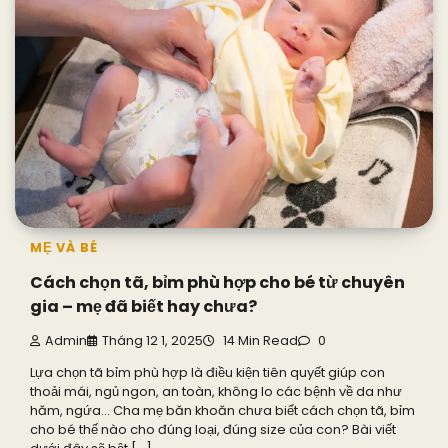
MẸ VÀ BÉ
Cách chọn tã, bỉm phù hợp cho bé từ chuyên
gia – mẹ đã biết hay chưa?
Admin
Tháng 12 1, 2025
14 Min Read
0
Lựa chọn tã bỉm phù hợp là điều kiện tiên quyết giúp con
thoải mái, ngủ ngon, an toàn, không lo các bệnh về da như
hăm, ngứa… Cha mẹ băn khoăn chưa biết cách chọn tã, bỉm
cho bé thế nào cho đúng loại, đúng size của con? Bài viết