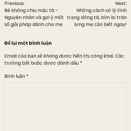
Previous:
Next:
hướng
Bé không chịu mặc tã –
Những cách xử lý tình
bài
Nguyên nhân và gợi ý một
trạng đóng tã, bỉm bị tràn
số giải pháp dành cho mẹ
lưng mẹ cần biết ngay!
viết
Để lại một bình luận
Email của bạn sẽ không được hiển thị công khai.
Các
trường bắt buộc được đánh dấu
*
Bình luận
*