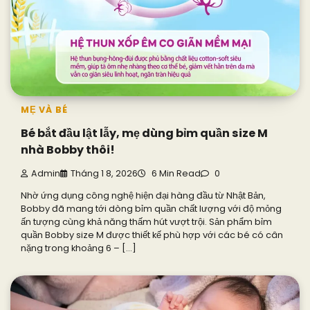
MẸ VÀ BÉ
Bé bắt đầu lật lẫy, mẹ dùng bỉm quần size M
nhà Bobby thôi!
Admin
Tháng 1 8, 2026
6 Min Read
0
Nhờ ứng dụng công nghệ hiện đại hàng đầu từ Nhật Bản,
Bobby đã mang tới dòng bỉm quần chất lượng với độ mỏng
ấn tượng cùng khả năng thấm hút vượt trội. Sản phẩm bỉm
quần Bobby size M được thiết kế phù hợp với các bé có cân
nặng trong khoảng 6 – […]