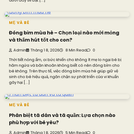
dưới đây sẽ bật […]
MẸ VÀ BÉ
Đóng bỉm mùa hè – Chọn loại nào mới mỏng
và thấm hút tốt cho con?
Admin
Tháng 1 8, 2026
8 Min Read
0
Thời tiết nóng ẩm, oi bức khiến cho không ít mẹ lo ngại bé bị
hăm ngứa và băn khoăn không biết có nên đóng bỉm cho
bé không. Trên thực tế, việc đóng bỉm mùa hè giúp giữ vệ
sinh cho bé hiệu quả, ngăn chặn sự phát triển của vi khuẩn
gây hại […]
MẸ VÀ BÉ
Phân biệt tã dán và tã quần: Lựa chọn nào
phù hợp với bé yêu?
Admin
Tháng 1 8, 2026
5 Min Read
0