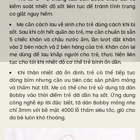
kiểm soát nhiệt độ sốt liên tục để tránh tình trạng
co giật nguy hiểm.
Mẹ cần cách lau vệ sinh cho trẻ đúng cách khi bị
sốt. Sau khi cởi hết quần áo trẻ, mẹ cần chuẩn bị sẵn
5 chiếc khăn và chậu nước ấm, lần lượt đặt khăn
vào 2 bên nách và 2 bên háng của trẻ. Khăn còn lại
mẹ dùng để lau khắp người cho trẻ, thực hiện liên
tục cho tới khi nhiệt độ cơ thể trẻ bình ổn dần.
Khi thân nhiệt đã ổn định, trẻ có thể tiếp tục
đóng bỉm nhưng cần ưu tiên các sản phẩm mỏng
và thấm hút tốt. Mẹ có thể cho trẻ sử dụng tã dán
Bobby vào thời điểm trẻ đã dần hạ sốt. Ứng dụng
công nghệ ép lõi đặc biệt, tã dán Bobby mỏng nhẹ
chỉ 3mm với bề mặt 4000 lỗ thấm siêu tốc, giữ cho
da bé luôn khô thoáng
.