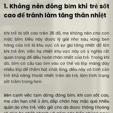
1. Không nên đóng bỉm khi trẻ sốt
cao để tránh làm tăng thân nhiệt
Khi trẻ bị sốt cao trên 38 độ, mẹ không nên cho con
mặc bỉm. Điều này được lý giải như sau, vùng bẹn
háng của trẻ là khu vực có sự gia tăng nhiệt độ lớn
khi trẻ ốm. Việc hạ nhiệt khu vực này có ý nghĩa rất
quan trọng để điều hoàn thân nhiệt của trẻ. Trong khi
đó, bỉm có cấu tạo ôm vào cơ thể và lớp màng đáy
nhiều lớp để thấm hút chất lỏng, điều này vô tình cản
trở khả năng thoát nhiệt trên da trẻ, làm tình trạng
sốt trầm trọng hơn.
Bên cạnh việc tạm dừng đóng bỉm, khi con sốt cao,
mẹ cần hạn chế ủ ấm, đắp chăn hay mặc quá nhiều
quần áo cho trẻ. Việc giữ cho da được thông thoáng