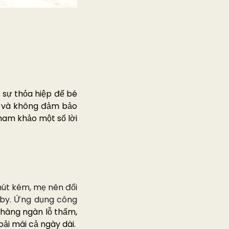
ó
sự thỏa hiệp để bé
iũ và không đảm bảo
ham khảo một số lời
hút kém, mẹ nên đổi
by. Ứng dụng công
 hàng ngàn lỗ thấm,
ải mái cả ngày dài.