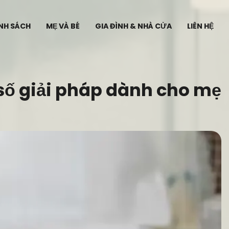
ÍNH SÁCH
MẸ VÀ BÉ
GIA ĐÌNH & NHÀ CỬA
LIÊN HỆ
số giải pháp dành cho mẹ