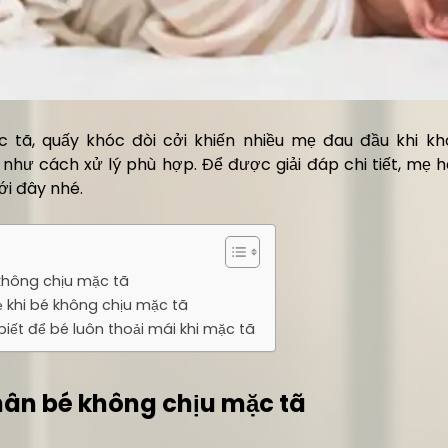
 tã, quấy khóc đòi cởi khiến nhiều mẹ đau đầu khi kh
như cách xử lý phù hợp. Để được giải đáp chi tiết, mẹ 
ới đây nhé.
không chịu mặc tã
ẹ khi bé không chịu mặc tã
iết để bé luôn thoải mái khi mặc tã
ân bé không chịu mặc tã