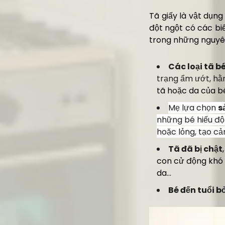
Tã giấy là vật dụn
đột ngột có các bi
trong những nguyê
Các loại tã 
trạng ẩm ướt, hằ
tã hoặc da của bé
M
ẹ lựa chọn
s
những bé hiếu độn
hoặc lỏng, tạo cả
Tã đã bị chật
con cử động khó 
da…
Bé đến tuổi bỏ