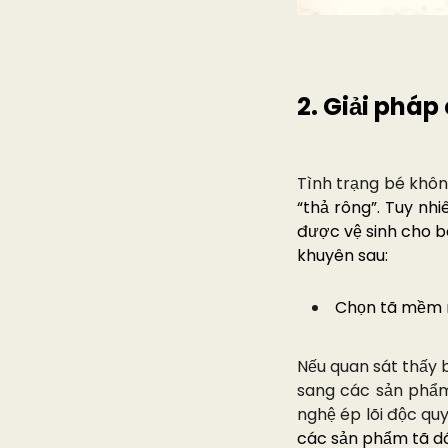
2. Giải pháp
Tình trạng bé khôn
“thả rông”. Tuy nh
được vệ sinh cho b
khuyên sau:
Chọn tã mềm m
Nếu quan sát thấy 
sang các sản phẩ
nghệ ép lõi độc q
các sản phẩm tã dá