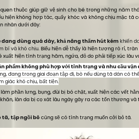
g quen thuộc giúp giữ vệ sinh cho bé trong những năm thá
ểu hiện không hợp tác, quấy khóc và không chịu mặc tã c
n nhân dưới đây:
bé đang dùng quá dày, khả năng thấm hút kém
khiến da
m bí và khó chịu
. Biểu hiện dễ thấy là hiện tượng rò rỉ, trà
 xuất hiện tình trạng hăm, ngứa, đỏ do phải tiếp xúc lâu vớ
ản phẩm không phù hợp với tình trạng và nhu cầu vận
g, đang trong giai đoạn tập đi, bò nếu dùng tã dán có thể 
m giác khó chịu, bất tiện.
, làm phần lưng, bụng, đùi bị bó chặt, xuất hiện các vết hằn
khăn, làn da bị cọ xát lâu ngày gây ra các tổn thương và
 tã, tập ngồi bô
cũng sẽ có tình trạng muốn cởi bỏ tã.