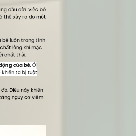
ng đầu đời. Việc bé
ó thể xảy ra do một
 bé luôn trong tình
n chất lỏng khi mặc
i chất thải.
 động của bé
. Ở
khiến tã bị tuột
 đỏ. Điều này khiến
 tăng nguy cơ viêm