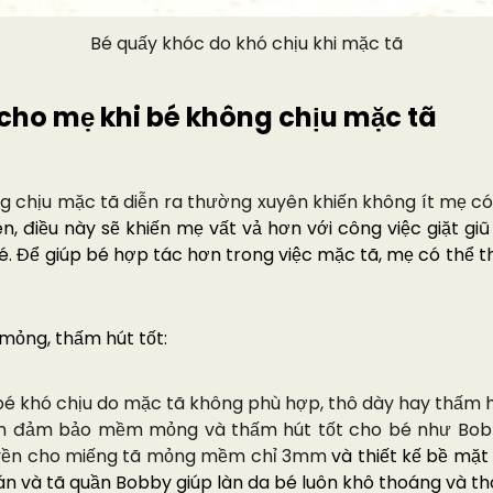
Bé quấy khóc do khó chịu khi mặc tã
 cho mẹ khi bé không chịu mặc tã
g chịu mặc tã diễn ra thường xuyên khiến không ít mẹ c
iên, điều này sẽ khiến mẹ vất vả hơn với công việc giặt g
é. Để giúp bé hợp tác hơn trong việc mặc tã, mẹ có thể t
ỏng, thấm hút tốt:
bé khó chịu do mặc tã không phù hợp, thô dày hay thấm 
m đảm bảo mềm mỏng và thấm hút tốt cho bé như Bob
uyền cho miếng tã mỏng mềm chỉ 3mm
và thiết kế bề mặt
n và tã quần Bobby giúp làn da bé luôn khô thoáng và tho