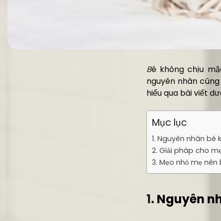
B
é không chịu mặc
nguyên nhân cũng 
hiểu qua bài viết dư
Mục lục
1. Nguyên nhân bé 
2. Giải pháp cho m
3. Mẹo nhỏ mẹ nên b
1.
Nguyên nh