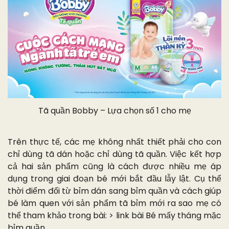
Tã quần Bobby – Lựa chọn số 1 cho mẹ
Trên thực tế, các mẹ không nhất thiết phải cho con
chỉ dùng tã dán hoặc chỉ dùng tã quần. Việc kết hợp
cả hai sản phẩm cũng là cách được nhiều mẹ áp
dụng trong giai đoạn bé mới bắt đầu lẫy lật. Cụ thể
thời điểm đổi từ bỉm dán sang bỉm quần và cách giúp
bé làm quen với sản phẩm tã bỉm mới ra sao mẹ có
thể tham khảo trong bài: > link bài Bé mấy tháng mặc
bỉm quần.