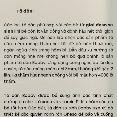
Tã dán:
Các loại tã dán phù hợp với các bé
từ giai đoạn sơ
sinh
khi bé còn ít vận động và dành hầu hết thời gian
để say giấc ngủ. Mẹ nên lựa chọn các sản phẩm tã
dán mềm mỏng, thấm hút tốt để bé luôn thoải mái,
ngăn ngừa tình trạng hăm bí. Dẫn đầu xu hướng tã
dán mỏng nhẹ mẹ không nên bỏ qua chính là sản
phẩm tã dán Bobby. Ứng dụng công nghệ ép lõi độc
quyền, tã dán mỏng
mềm chỉ 3mm, thoáng khí gấp 2
lần. Tã thấm hút nhanh chóng với bề mặt hơn 4000 lỗ
thấm.
Tã dán Bobby được bổ sung tinh các tinh chất
dưỡng da như trà xanh và vitamin E để chăm sóc da
bé tốt hơn. Đặc biệt, tã dán sơ sinh Bobby size XS có
thiết kế độc quyền rãnh rốn Oheso để bảo vệ cuống