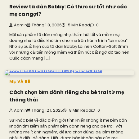
Review tã dán Bobby: Có thực sự tốt như các
mẹ ca ngợi?
Admin
Tháng 1 8, 2026
5 Min Read
0
Một sản phẩm tã dán mỏng nhẹ, thấm hút tốt và mềm mại
dường như là điều khó tìm cho mẹ trên hành trình “bỉm sữa”.
Nhờ sự xuất hiện của tã dán Bobby Lõi nén Cotton-Soft 3mm
với những cải tiến mỏng mềm và thấm hút bất ngờ đã tạo nên
Cuộc cách mạng […]
MẸ VÀ BÉ
Cách chọn bỉm dành riêng cho bé trai từ mẹ
thông thái
Admin
Tháng 12 1, 2025
8 Min Read
0
Sự khác biệt về đặc điểm giới tính khiến không ít mẹ bỉm băn
khoăn tìm kiếm sản phẩm bỉm dành riêng cho bé trai. Với
những mẹ ít kinh nghiệm, để lựa chọn đúng loại bỉm không
phải là điều dễ dàng. Hiểu được băn khoăn này của mẹ,