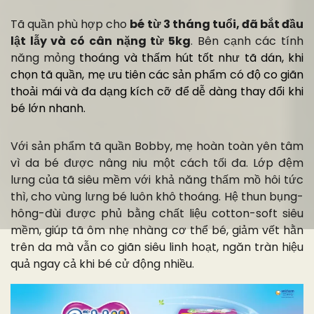
Tã quần phù hợp cho
bé từ 3 tháng tuổi, đã bắt đầu
lật lẫy và có cân nặng từ 5kg
. Bên cạnh các tính
năng mỏng
thoáng và thấm hút tốt như tã dán, khi
chọn tã quần, mẹ ưu tiên các sản phẩm có độ co giãn
thoải mái và đa dạng kích cỡ để dễ dàng thay đổi khi
bé lớn nhanh.
Với sản phẩm tã quần Bobby, mẹ hoàn toàn yên tâm
vì da bé được nâng niu một cách tối đa. Lớp đệm
lưng của tã siêu mềm với khả năng thấm mồ hôi tức
thì, cho vùng lưng bé luôn khô thoáng. Hệ thun bụng-
hông-đùi được phủ bằng chất liệu cotton-soft siêu
mềm, giúp tã ôm nhẹ nhàng cơ thể bé, giảm vết hằn
trên da mà vẫn co giãn siêu linh hoạt, ngăn tràn hiệu
quả ngay cả khi bé cử động nhiều.