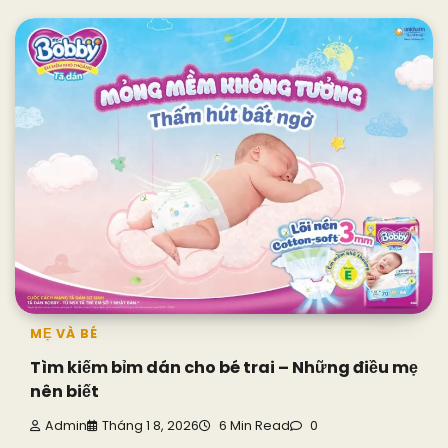
MẸ VÀ BÉ
Tìm kiếm bỉm dán cho bé trai – Những điều mẹ
nên biết
Admin
Tháng 1 8, 2026
6 Min Read
0