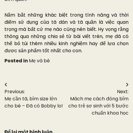
Nắm bắt những khác biệt trong tính năng và thời
điểm sử dụng của tã dán và tã quần là việc quan
trọng mà bất cứ mẹ nào cũng nên biết. Hy vọng rằng
thông qua những chia sẻ từ bài viết trên, mẹ đã có
thể bỏ túi thêm nhiều kinh nghiệm hay để lựa chọn
được sản phẩm tốt nhất cho con.
Posted in
Mẹ và bé
Điều
Previous:
Next:
hướng
Mẹ cần tã, bỉm size lớn
Mách mẹ cách đóng bỉm
bài
cho bé – Đã có Bobby lo!
cho trẻ sơ sinh với 5 bước
chuẩn khoa học
viết
Để lại một bình luận