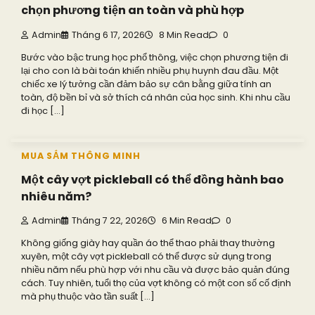
chọn phương tiện an toàn và phù hợp
Admin
Tháng 6 17, 2026
8 Min Read
0
Bước vào bậc trung học phổ thông, việc chọn phương tiện đi
lại cho con là bài toán khiến nhiều phụ huynh đau đầu. Một
chiếc xe lý tưởng cần đảm bảo sự cân bằng giữa tính an
toàn, độ bền bỉ và sở thích cá nhân của học sinh. Khi nhu cầu
đi học […]
MUA SẮM THÔNG MINH
Một cây vợt pickleball có thể đồng hành bao
nhiêu năm?
Admin
Tháng 7 22, 2026
6 Min Read
0
Không giống giày hay quần áo thể thao phải thay thường
xuyên, một cây vợt pickleball có thể được sử dụng trong
nhiều năm nếu phù hợp với nhu cầu và được bảo quản đúng
cách. Tuy nhiên, tuổi thọ của vợt không có một con số cố định
mà phụ thuộc vào tần suất […]