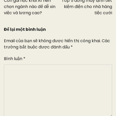
Con gái học khối A1 nên
Top 5 dòng máy lạnh tiết
bài
chọn ngành nào để dễ xin
kiệm điện cho nhà hàng
việc và lương cao?
tiệc cưới
viết
Để lại một bình luận
Email của bạn sẽ không được hiển thị công khai.
Các
trường bắt buộc được đánh dấu
*
Bình luận
*