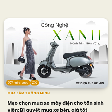
7 min read
0
MUA SẮM THÔNG MINH
Mẹo chọn mua xe máy điện cho tân sinh
viên: Bí quyết mua xe bền, giá tốt