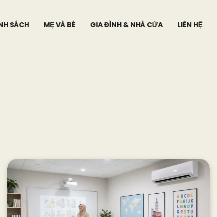
ÍNH SÁCH
MẸ VÀ BÉ
GIA ĐÌNH & NHÀ CỬA
LIÊN HỆ