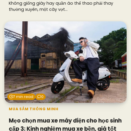
Không giống giày hay quần áo thể thao phải thay
thường xuyên, một cây vợt…
7 min read
0
MUA SẮM THÔNG MINH
Mẹo chọn mua xe máy điện cho học sinh
cấp 3: Kinh nghiệm mua xe bền, giá tốt