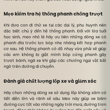
Mẹo kiểm tra hệ thống phanh chống trượt
Khi đưa con đi thử xe tại các đại lý, phụ huynh nên
đặc biệt chú ý đến hệ thống phanh. Đối với lứa tuổi
học sinh, mẹo nhỏ là hãy ưu tiên những dòng xe có
phanh đĩa trước lực bóp nhẹ nhàng kết hợp phanh
cơ sau. Hệ thống phanh có độ nhạy vừa phải sẽ giúp
các em không bị giật mình bóp cứng phanh gây
trượt bánh, ngã xe khi gặp các chướng ngại vật bất
ngờ trên đường di chuyển.
Đánh giá chất lượng lốp xe và giảm xóc
Hãy chọn những dòng xe sử dụng lốp không săm có
tiết diện lớn và rãnh xẻ sâu. Mẹo này giúp xe bám
đường cực tốt vào những ngày trời mưa, đường trơn