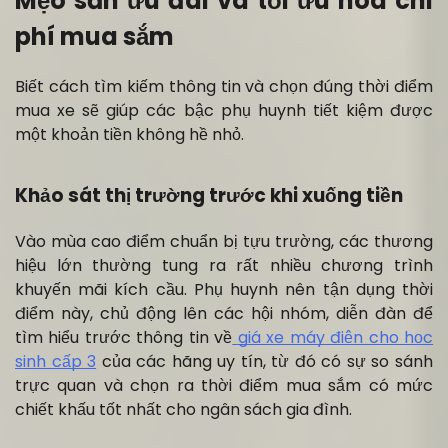
Mẹo săn ưu đãi và tối ưu hóa chi
phí mua sắm
Biết cách tìm kiếm thông tin và chọn đúng thời điểm
mua xe sẽ giúp các bậc phụ huynh tiết kiệm được
một khoản tiền không hề nhỏ.
Khảo sát thị trường trước khi xuống tiền
Vào mùa cao điểm chuẩn bị tựu trường, các thương
hiệu lớn thường tung ra rất nhiều chương trình
khuyến mãi kích cầu. Phụ huynh nên tận dụng thời
điểm này, chủ động lên các hội nhóm, diễn đàn để
tìm hiểu trước thông tin về
giá xe máy điện cho học
sinh cấp 3
của các hãng uy tín, từ đó có sự so sánh
trực quan và chọn ra thời điểm mua sắm có mức
chiết khấu tốt nhất cho ngân sách gia đình.