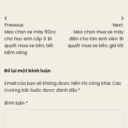
Điều
Previous:
Next:
hướng
Mẹo chọn xe máy 50cc
Mẹo chọn mua xe máy
bài
cho học sinh cấp 3: Bí
điện cho tân sinh viên: Bí
quyết mua xe bền, tiết
quyết mua xe bền, giá tốt
viết
kiệm xăng
Để lại một bình luận
Email của bạn sẽ không được hiển thị công khai.
Các
trường bắt buộc được đánh dấu
*
Bình luận
*