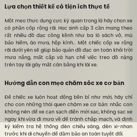
Lựa chọn thiết kế có tiện ích thực tế
Một mẹo thực dụng cực kỳ quan trọng là hãy chọn xe
có phần cốp rộng rãi. Học sinh cấp 3 cần mang theo
rất nhiều đồ đạc cồng kềnh như ba lô sách vở, mũ
bảo hiểm, áo mưa, hộp kính… Một chiếc cốp xe rộng
rãi dưới yên sẽ giúp bảo quản đồ đạc an toàn khỏi trời
mưa nắng, mất cắp và hạn chế việc treo đồ nặng
trên tay lái gây mất cân bằng khi lái xe.
Hướng dẫn con mẹo chăm sóc xe cơ bản
Để chiếc xe luôn hoạt động bền bỉ như mới, hãy chỉ
cho con những thói quen chăm xe cơ bản: nhắc con
không nên để xe cạn sạch điện mới sạc, không sạc xe
ngay khi vừa đi mưa về để tránh chập mạch, và định
kỳ kiểm tra hệ thống đèn chiếu sáng, đèn xi-nhan
trước khi di chuyển để đảm bảo an toàn tuyệt đối.