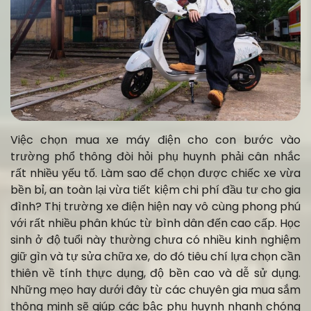
Việc chọn mua xe máy điện cho con bước vào
trường phổ thông đòi hỏi phụ huynh phải cân nhắc
rất nhiều yếu tố. Làm sao để chọn được chiếc xe vừa
bền bỉ, an toàn lại vừa tiết kiệm chi phí đầu tư cho gia
đình? Thị trường xe điện hiện nay vô cùng phong phú
với rất nhiều phân khúc từ bình dân đến cao cấp. Học
sinh ở độ tuổi này thường chưa có nhiều kinh nghiệm
giữ gìn và tự sửa chữa xe, do đó tiêu chí lựa chọn cần
thiên về tính thực dụng, độ bền cao và dễ sử dụng.
Những mẹo hay dưới đây từ các chuyên gia mua sắm
thông minh sẽ giúp các bậc phụ huynh nhanh chóng