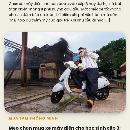
Chọn xe máy điện cho con bước vào cấp 3 hay đại học là bài
toán khiến không ít phụ huynh đau đầu. Một chiếc xe tốt không
chỉ cần đảm bảo an toàn, tiết kiệm chi phí vận hành mà còn
phải hợp gu thẩm mỹ của giới trẻ. Khi nhu cầu đi học […]
MUA SẮM THÔNG MINH
Mẹo chọn mua xe máy điện cho học sinh cấp 3: