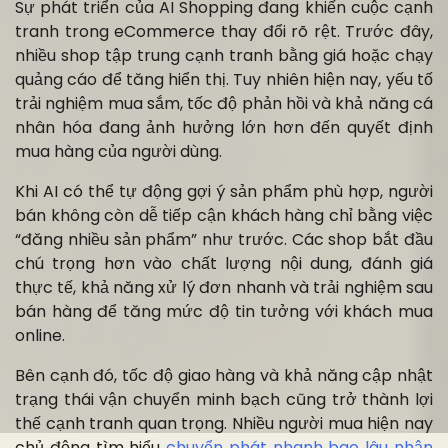
Sự phát triển của AI Shopping đang khiến cuộc cạnh
tranh trong eCommerce thay đổi rõ rệt. Trước đây,
nhiều shop tập trung cạnh tranh bằng giá hoặc chạy
quảng cáo để tăng hiển thị. Tuy nhiên hiện nay, yếu tố
trải nghiệm mua sắm, tốc độ phản hồi và khả năng cá
nhân hóa đang ảnh hưởng lớn hơn đến quyết định
mua hàng của người dùng.
Khi AI có thể tự động gợi ý sản phẩm phù hợp, người
bán không còn dễ tiếp cận khách hàng chỉ bằng việc
“đăng nhiều sản phẩm” như trước. Các shop bắt đầu
chú trọng hơn vào chất lượng nội dung, đánh giá
thực tế, khả năng xử lý đơn nhanh và trải nghiệm sau
bán hàng để tăng mức độ tin tưởng với khách mua
online.
Bên cạnh đó, tốc độ giao hàng và khả năng cập nhật
trạng thái vận chuyển minh bạch cũng trở thành lợi
thế cạnh tranh quan trọng. Nhiều người mua hiện nay
chủ động tìm hiểu
chuyển phát nhanh bao lâu nhận