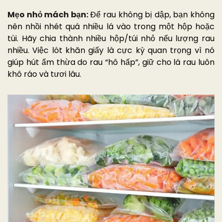
Mẹo nhỏ mách bạn:
Để rau không bị dập, bạn không
nên nhồi nhét quá nhiều lá vào trong một hộp hoặc
túi. Hãy chia thành nhiều hộp/túi nhỏ nếu lượng rau
nhiều. Việc lót khăn giấy là cực kỳ quan trọng vì nó
giúp hút ẩm thừa do rau “hô hấp”, giữ cho lá rau luôn
khô ráo và tươi lâu.