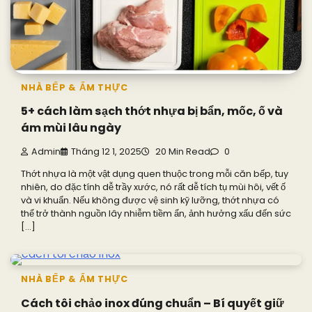
NHÀ BẾP & ẨM THỰC
5+ cách làm sạch thớt nhựa bị bẩn, mốc, ố và
ám mùi lâu ngày
Admin
Tháng 12 1, 2025
20 Min Read
0
Thớt nhựa là một vật dụng quen thuộc trong mỗi căn bếp, tuy
nhiên, do đặc tính dễ trầy xước, nó rất dễ tích tụ mùi hôi, vết ố
và vi khuẩn. Nếu không được vệ sinh kỹ lưỡng, thớt nhựa có
thể trở thành nguồn lây nhiễm tiềm ẩn, ảnh hưởng xấu đến sức
[…]
NHÀ BẾP & ẨM THỰC
Cách tôi chảo inox đúng chuẩn – Bí quyết giữ