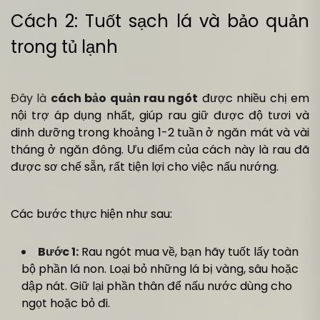
Cách 2: Tuốt sạch lá và bảo quản
trong tủ lạnh
Đây là
cách bảo quản rau ngót
được nhiều chị em
nội trợ áp dụng nhất, giúp rau giữ được độ tươi và
dinh dưỡng trong khoảng 1-2 tuần ở ngăn mát và vài
tháng ở ngăn đông. Ưu điểm của cách này là rau đã
được sơ chế sẵn, rất tiện lợi cho việc nấu nướng.
Các bước thực hiện như sau:
Bước 1:
Rau ngót mua về, bạn hãy tuốt lấy toàn
bộ phần lá non. Loại bỏ những lá bị vàng, sâu hoặc
dập nát. Giữ lại phần thân để nấu nước dùng cho
ngọt hoặc bỏ đi.