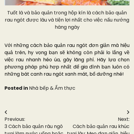
Tuốt lá và bảo quản trong hộp kín là cách bảo quản
rau ngót được lâu và tiện lợi nhất cho việc nấu nướng
hàng ngày
Với những cách bảo quản rau ngót đơn giản mà hiệu
quả trên, hy vọng bạn sẽ không còn phải lo lắng về
việc rau nhanh héo úa, gây lãng phí. Hãy lựa chọn
phương pháp phù hợp nhất để gia đình bạn luôn có
những bát canh rau ngót xanh mát, bổ dưỡng nhé!
Posted in
Nhà bếp & Ẩm thực
Điều
Previous:
Next:
hướng
3 Cách bảo quản râu ngô
Cách bảo quản rau khúc
tươi làm nước uống hoặc
tươi lâu: Mẹo đơn giản, hiệu