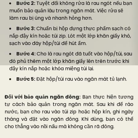
Bước 2:
Tuyệt đối không rửa lá rau ngót nếu bạn
muốn bảo quản lâu trong ngăn mát. Việc rửa sẽ
làm rau bị úng và nhanh hỏng hơn.
Bước 3:
Chuẩn bị hộp đựng thực phẩm sạch có
nắp đậy kín hoặc túi zip. Lót một lớp khăn giấy khô,
sạch vào đáy hộp/túi để hút ẩm.
Bước 4:
Cho lá rau ngót đã tuốt vào hộp/túi, sau
đó phủ thêm một lớp khăn giấy lên trên trước khi
đậy kín nắp hoặc khóa miệng túi lại.
Bước 5:
Đặt hộp/túi rau vào ngăn mát tủ lạnh.
Đối với bảo quản ngăn đông:
Bạn thực hiện tương
tự cách bảo quản trong ngăn mát. Sau khi để ráo
nước, bạn cho rau vào túi zip hoặc hộp kín, ghi ngày
tháng và đặt vào ngăn đông. Khi dùng, bạn có thể
cho thẳng vào nồi nấu mà không cần rã đông.