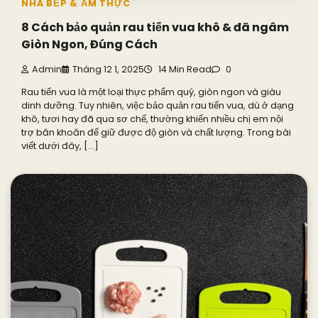
NHÀ BẾP & ẨM THỰC
8 Cách bảo quản rau tiến vua khô & đã ngâm
Giòn Ngon, Đúng Cách
Admin
Tháng 12 1, 2025
14 Min Read
0
Rau tiến vua là một loại thực phẩm quý, giòn ngon và giàu
dinh dưỡng. Tuy nhiên, việc bảo quản rau tiến vua, dù ở dạng
khô, tươi hay đã qua sơ chế, thường khiến nhiều chị em nội
trợ băn khoăn để giữ được độ giòn và chất lượng. Trong bài
viết dưới đây, […]