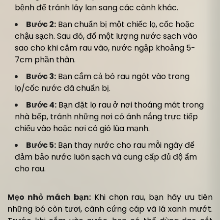
bệnh để tránh lây lan sang các cành khác.
Bước 2:
Bạn chuẩn bị một chiếc lọ, cốc hoặc
chậu sạch. Sau đó, đổ một lượng nước sạch vào
sao cho khi cắm rau vào, nước ngập khoảng 5-
7cm phần thân.
Bước 3:
Bạn cắm cả bó rau ngót vào trong
lọ/cốc nước đã chuẩn bị.
Bước 4:
Bạn đặt lọ rau ở nơi thoáng mát trong
nhà bếp, tránh những nơi có ánh nắng trực tiếp
chiếu vào hoặc nơi có gió lùa mạnh.
Bước 5:
Bạn thay nước cho rau mỗi ngày để
đảm bảo nước luôn sạch và cung cấp đủ độ ẩm
cho rau.
Mẹo nhỏ mách bạn:
Khi chọn rau, bạn hãy ưu tiên
những bó còn tươi, cành cứng cáp và lá xanh mướt.