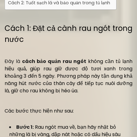
Cách 2: Tuốt sạch lá và bảo quản trong tủ lạnh
Cách 1: Đặt cả cành rau ngót trong
nước
Đây là
cách bảo quản rau ngót
không cần tủ lạnh
hiệu quả, giúp rau giữ được độ tươi xanh trong
khoảng 3 đến 5 ngày. Phương pháp này tận dụng khả
năng hút nước của thân cây để tiếp tục nuôi dưỡng
lá, giữ cho rau không bị héo úa.
Các bước thực hiện như sau:
Bước 1:
Rau ngót mua về, bạn hãy nhặt bỏ
những lá bị vàng, dập nát hoặc có dấu hiệu sâu