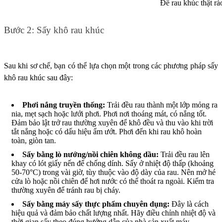
Để rau khúc thật rá
Bước 2: Sấy khô rau khúc
Sau khi sơ chế, bạn có thể lựa chọn một trong các phương pháp sấy
khô rau khúc sau đây:
Phơi nắng truyền thống:
Trải đều rau thành một lớp mỏng ra
nia, mẹt sạch hoặc lưới phơi. Phơi nơi thoáng mát, có nắng tốt.
Đảm bảo lật trở rau thường xuyên để khô đều và thu vào khi trời
tắt nắng hoặc có dấu hiệu ẩm ướt. Phơi đến khi rau khô hoàn
toàn, giòn tan.
Sấy bằng lò nướng/nồi chiên không dầu:
Trải đều rau lên
khay có lót giấy nến để chống dính. Sấy ở nhiệt độ thấp (khoảng
50-70°C) trong vài giờ, tùy thuộc vào độ dày của rau. Nên mở hé
cửa lò hoặc nồi chiên để hơi nước có thể thoát ra ngoài. Kiểm tra
thường xuyên để tránh rau bị cháy.
Sấy bằng máy sấy thực phẩm chuyên dụng:
Đây là cách
hiệu quả và đảm bảo chất lượng nhất. Hãy điều chỉnh nhiệt độ và
thời gian sấy theo đúng hướng dẫn của nhà sản xuất máy.