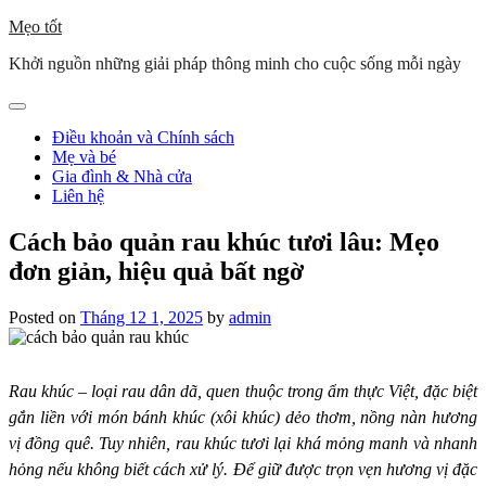
Skip
Mẹo tốt
to
Khởi nguồn những giải pháp thông minh cho cuộc sống mỗi ngày
content
Điều khoản và Chính sách
Mẹ và bé
Gia đình & Nhà cửa
Liên hệ
Cách bảo quản rau khúc tươi lâu: Mẹo
đơn giản, hiệu quả bất ngờ
Posted on
Tháng 12 1, 2025
by
admin
Rau khúc – loại rau dân dã, quen thuộc trong ẩm thực Việt, đặc biệt
gắn liền với món bánh khúc (xôi khúc) dẻo thơm, nồng nàn hương
vị đồng quê. Tuy nhiên, rau khúc tươi lại khá mỏng manh và nhanh
hỏng nếu không biết cách xử lý. Để giữ được trọn vẹn hương vị đặc