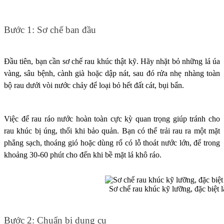
Bước 1: Sơ chế ban đầu
Đầu tiên, bạn cần sơ chế rau khúc thật kỹ. Hãy nhặt bỏ những lá úa
vàng, sâu bệnh, cành già hoặc dập nát, sau đó rửa nhẹ nhàng toàn
bộ rau dưới vòi nước chảy để loại bỏ hết đất cát, bụi bẩn.
Việc để rau ráo nước hoàn toàn cực kỳ quan trọng giúp tránh cho
rau khúc bị úng, thối khi bảo quản. Bạn có thể trải rau ra một mặt
phẳng sạch, thoáng gió hoặc dùng rổ có lỗ thoát nước lớn, để trong
khoảng 30-60 phút cho đến khi bề mặt lá khô ráo.
Sơ chế rau khúc kỹ lưỡng, đặc biệt l
Bước 2: Chuẩn bị dụng cụ