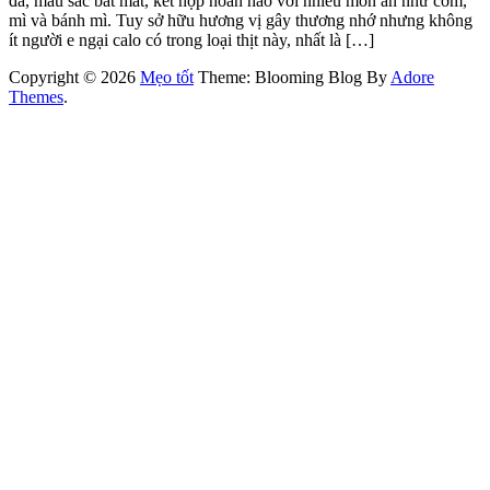
đà, màu sắc bắt mắt, kết hợp hoàn hảo với nhiều món ăn như cơm,
mì và bánh mì. Tuy sở hữu hương vị gây thương nhớ nhưng không
ít người e ngại calo có trong loại thịt này, nhất là […]
Copyright © 2026
Mẹo tốt
Theme: Blooming Blog By
Adore
Themes
.