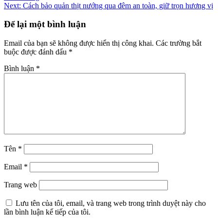
hướng
Next:
Cách bảo quản thịt nướng qua đêm an toàn, giữ trọn hương vị
bài
Để lại một bình luận
viết
Email của bạn sẽ không được hiển thị công khai.
Các trường bắt
buộc được đánh dấu
*
Bình luận
*
Tên
*
Email
*
Trang web
Lưu tên của tôi, email, và trang web trong trình duyệt này cho
lần bình luận kế tiếp của tôi.