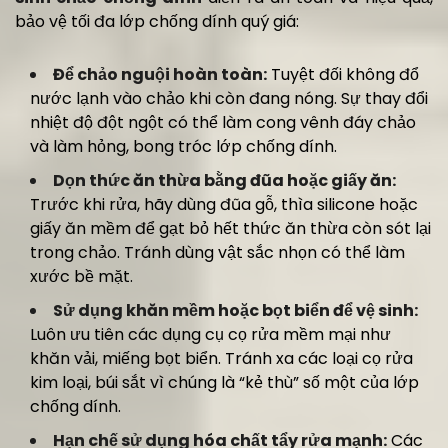
bảo vệ tối đa lớp chống dính quý giá:
Để chảo nguội hoàn toàn:
Tuyệt đối không đổ
nước lạnh vào chảo khi còn đang nóng. Sự thay đổi
nhiệt độ đột ngột có thể làm cong vênh đáy chảo
và làm hỏng, bong tróc lớp chống dính.
Dọn thức ăn thừa bằng đũa hoặc giấy ăn:
Trước khi rửa, hãy dùng đũa gỗ, thìa silicone hoặc
giấy ăn mềm để gạt bỏ hết thức ăn thừa còn sót lại
trong chảo. Tránh dùng vật sắc nhọn có thể làm
xước bề mặt.
Sử dụng khăn mềm hoặc bọt biển để vệ sinh:
Luôn ưu tiên các dụng cụ cọ rửa mềm mại như
khăn vải, miếng bọt biển. Tránh xa các loại cọ rửa
kim loại, búi sắt vì chúng là “kẻ thù” số một của lớp
chống dính.
Hạn chế sử dụng hóa chất tẩy rửa mạnh:
Các