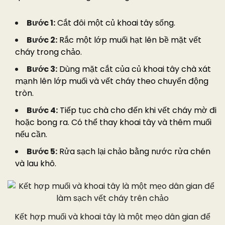
Bước 1:
Cắt đôi một củ khoai tây sống.
Bước 2:
Rắc một lớp muối hạt lên bề mặt vết
cháy trong chảo.
Bước 3:
Dùng mặt cắt của củ khoai tây chà xát
mạnh lên lớp muối và vết cháy theo chuyển động
tròn.
Bước 4:
Tiếp tục chà cho đến khi vết cháy mờ đi
hoặc bong ra. Có thể thay khoai tây và thêm muối
nếu cần.
Bước 5:
Rửa sạch lại chảo bằng nước rửa chén
và lau khô.
Kết hợp muối và khoai tây là một mẹo dân gian để