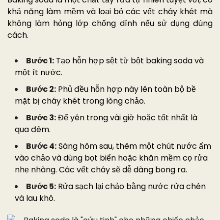
khả năng làm mềm và loại bỏ các vết cháy khét mà
không làm hỏng lớp chống dính nếu sử dụng đúng
cách.
Bước 1:
Tạo hỗn hợp sệt từ bột baking soda và
một ít nước.
Bước 2:
Phủ đều hỗn hợp này lên toàn bộ bề
mặt bị cháy khét trong lòng chảo.
Bước 3:
Để yên trong vài giờ hoặc tốt nhất là
qua đêm.
Bước 4:
Sáng hôm sau, thêm một chút nước ấm
vào chảo và dùng bọt biển hoặc khăn mềm cọ rửa
nhẹ nhàng. Các vết cháy sẽ dễ dàng bong ra.
Bước 5:
Rửa sạch lại chảo bằng nước rửa chén
và lau khô.