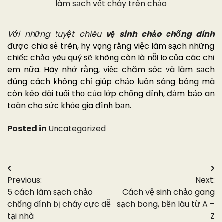
làm sạch vết cháy trên chảo
Với những tuyệt chiêu
vệ sinh chảo chống dính
được chia sẻ trên, hy vọng rằng việc làm sạch những
chiếc chảo yêu quý sẽ không còn là nỗi lo của các chị
em nữa. Hãy nhớ rằng, việc chăm sóc và làm sạch
đúng cách không chỉ giúp chảo luôn sáng bóng mà
còn kéo dài tuổi thọ của lớp chống dính, đảm bảo an
toàn cho sức khỏe gia đình bạn.
Posted in
Uncategorized
Điều
Previous:
Next:
hướng
5 cách làm sạch chảo
Cách vệ sinh chảo gang
bài
chống dính bị cháy cực dễ
sạch bong, bền lâu từ A –
tại nhà
Z