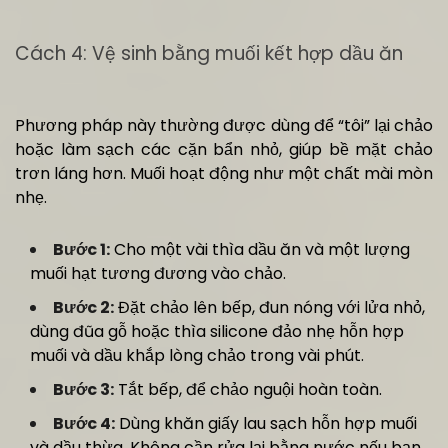
Cách 4: Vệ sinh bằng muối kết hợp dầu ăn
Phương pháp này thường được dùng để “tôi” lại chảo
hoặc làm sạch các cặn bẩn nhỏ, giúp bề mặt chảo
trơn láng hơn. Muối hoạt động như một chất mài mòn
nhẹ.
Bước 1:
Cho một vài thìa dầu ăn và một lượng
muối hạt tương đương vào chảo.
Bước 2:
Đặt chảo lên bếp, đun nóng với lửa nhỏ,
dùng đũa gỗ hoặc thìa silicone đảo nhẹ hỗn hợp
muối và dầu khắp lòng chảo trong vài phút.
Bước 3:
Tắt bếp, để chảo nguội hoàn toàn.
Bước 4:
Dùng khăn giấy lau sạch hỗn hợp muối
và dầu thừa. Không cần rửa lại bằng nước nếu bạn