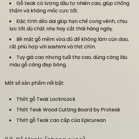
Gỗ teak có lượng dầu tự nhiên cao, giúp chống
thấm và kháng mốc cực tốt.
Đặc tính dẻo dai giúp hạn chế cong vênh, chịu
lực tốt dù chặt nhẹ hay cắt thái hàng ngày.
Bề mặt gỗ mềm vừa đủ để không làm cùn dao,
rất phù hợp với sashimi và thịt chín.
Tuy giá cao nhưng tuổi thọ cao, dùng càng lâu
màu gỗ càng đẹp bóng.
Một số sản phẩm nổi bật:
Thớt gỗ Teak LocknLock
Thớt Teak Wood Cutting Board by Proteak
Thớt gỗ Teak cao cấp của Epicurean