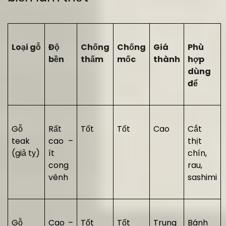
Loại gỗ
Độ
Chống
Chống
Giá
Phù
bền
thấm
mốc
thành
hợp
dùng
để
Gỗ
Rất
Tốt
Tốt
Cao
Cắt
teak
cao –
thịt
(giả tỵ)
ít
chín,
cong
rau,
vênh
sashimi
Gỗ
Cao –
Tốt
Tốt
Trung
Bánh