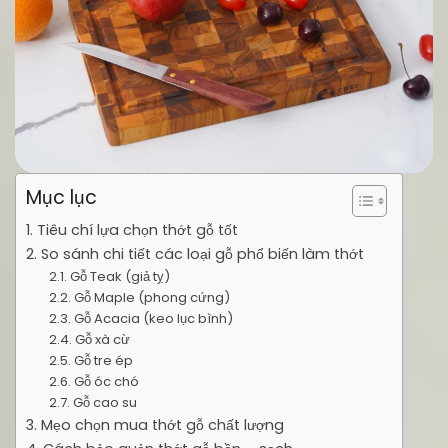
Mục lục
1. Tiêu chí lựa chọn thớt gỗ tốt
2. So sánh chi tiết các loại gỗ phổ biến làm thớt
2.1. Gỗ Teak (giả tỵ)
2.2. Gỗ Maple (phong cứng)
2.3. Gỗ Acacia (keo lục bình)
2.4. Gỗ xà cừ
2.5. Gỗ tre ép
2.6. Gỗ óc chó
2.7. Gỗ cao su
3. Mẹo chọn mua thớt gỗ chất lượng