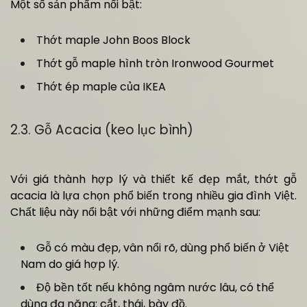
Một số sản phẩm nổi bật:
Thớt maple John Boos Block
Thớt gỗ maple hình tròn Ironwood Gourmet
Thớt ép maple của IKEA
2.3. Gỗ Acacia (keo lục bình)
Với giá thành hợp lý và thiết kế đẹp mắt, thớt gỗ
acacia là lựa chọn phổ biến trong nhiều gia đình Việt.
Chất liệu này nổi bật với những điểm mạnh sau:
Gỗ có màu đẹp, vân nổi rõ, dùng phổ biến ở Việt
Nam do giá hợp lý.
Độ bền tốt nếu không ngâm nước lâu, có thể
dùng đa năng: cắt, thái, bày đồ.