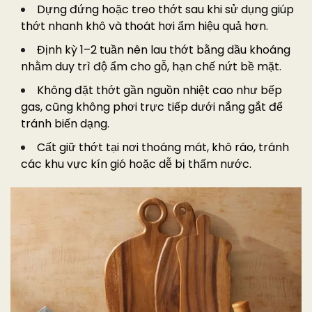
Dựng đứng hoặc treo thớt sau khi sử dụng giúp
thớt nhanh khô và thoát hơi ẩm hiệu quả hơn.
Định kỳ 1–2 tuần nên lau thớt bằng dầu khoáng
nhằm duy trì độ ẩm cho gỗ, hạn chế nứt bề mặt.
Không đặt thớt gần nguồn nhiệt cao như bếp
gas, cũng không phơi trực tiếp dưới nắng gắt để
tránh biến dạng.
Cất giữ thớt tại nơi thoáng mát, khô ráo, tránh
các khu vực kín gió hoặc dễ bị thấm nước.