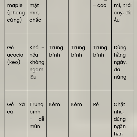
maple
mặt
– cao
mì, trái
(phong
mịn,
cây, đồ
cứng)
chắc
Âu
Gỗ
Khá –
Trung
Trung
Trung
Dùng
acacia
nếu
bình
bình
bình
hằng
(keo)
không
ngày,
ngâm
đa
lâu
năng
Gỗ xà
Trung
Kém
Kém
Rẻ
Chặt
cừ
bình
nhẹ,
– dễ
dùng
mùn
ngắn
hạn