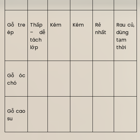
Gỗ tre
Thấp
Kém
Kém
Rẻ
Rau củ,
ép
– dễ
nhất
dùng
tách
tạm
lớp
thời
Gỗ óc
chó
Gỗ cao
su