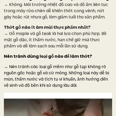
→ Không. Môi trường nhiệt độ cao và độ ẩm liên tục
trong máy rửa chén dễ khiến thớt cong vênh, nứt
gãy hoặc rút nhựa gỗ, làm giảm tuổi thọ sản phẩm.
Thớt gỗ nào ít ám mùi thực phẩm nhất?
→ Gỗ maple và gỗ teak là hai lựa chọn phù hợp. Bề
mặt gỗ đặc, ít thấm nước, hạn chế giữ mùi thực
phẩm và dễ làm sạch sau mỗi lần sử dụng.
Nên tránh dùng loại gỗ nào để làm thớt?
→ Nên tránh các loại gỗ mềm như gỗ tạp không rõ
nguồn gốc hoặc gỗ xà cừ mỏng. Những loại này dễ bị
mùn, thấm nước và tích tụ vi khuẩn, ảnh hưởng đến
vệ sinh và độ bền khi sử dụng lâu dài.