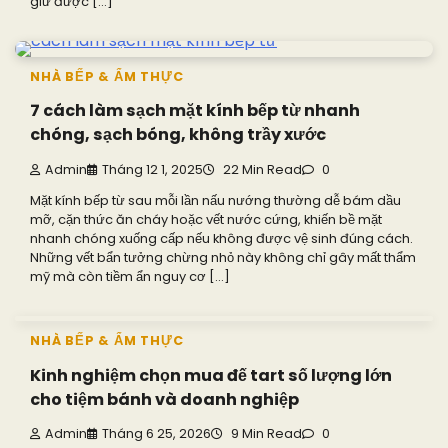
giữ được […]
NHÀ BẾP & ẨM THỰC
7 cách làm sạch mặt kính bếp từ nhanh
chóng, sạch bóng, không trầy xước
Admin
Tháng 12 1, 2025
22 Min Read
0
Mặt kính bếp từ sau mỗi lần nấu nướng thường dễ bám dầu
mỡ, cặn thức ăn cháy hoặc vết nước cứng, khiến bề mặt
nhanh chóng xuống cấp nếu không được vệ sinh đúng cách.
Những vết bẩn tưởng chừng nhỏ này không chỉ gây mất thẩm
mỹ mà còn tiềm ẩn nguy cơ […]
NHÀ BẾP & ẨM THỰC
Kinh nghiệm chọn mua đế tart số lượng lớn
cho tiệm bánh và doanh nghiệp
Admin
Tháng 6 25, 2026
9 Min Read
0