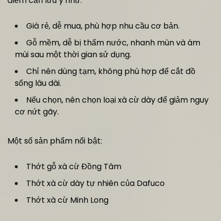
điểm cần lưu ý như:
Giá rẻ, dễ mua, phù hợp nhu cầu cơ bản.
Gỗ mềm, dễ bị thấm nước, nhanh mùn và ám
mùi sau một thời gian sử dụng.
Chỉ nên dùng tạm, không phù hợp để cắt đồ
sống lâu dài.
Nếu chọn, nên chọn loại xà cừ dày để giảm nguy
cơ nứt gãy.
Một số sản phẩm nổi bật:
Thớt gỗ xà cừ Đồng Tâm
Thớt xà cừ dày tự nhiên của Dafuco
Thớt xà cừ Minh Long