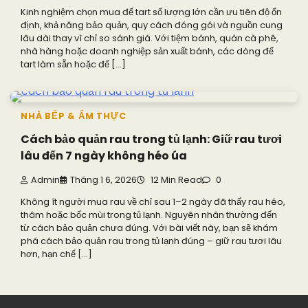
Kinh nghiệm chọn mua đế tart số lượng lớn cần ưu tiên độ ổn
định, khả năng bảo quản, quy cách đóng gói và nguồn cung
lâu dài thay vì chỉ so sánh giá. Với tiệm bánh, quán cà phê,
nhà hàng hoặc doanh nghiệp sản xuất bánh, các dòng đế
tart làm sẵn hoặc đế […]
NHÀ BẾP & ẨM THỰC
Cách bảo quản rau trong tủ lạnh: Giữ rau tươi
lâu đến 7 ngày không héo úa
Admin
Tháng 1 6, 2026
12 Min Read
0
Không ít người mua rau về chỉ sau 1–2 ngày đã thấy rau héo,
thâm hoặc bốc mùi trong tủ lạnh. Nguyên nhân thường đến
từ cách bảo quản chưa đúng. Với bài viết này, bạn sẽ khám
phá cách bảo quản rau trong tủ lạnh đúng – giữ rau tươi lâu
hơn, hạn chế […]