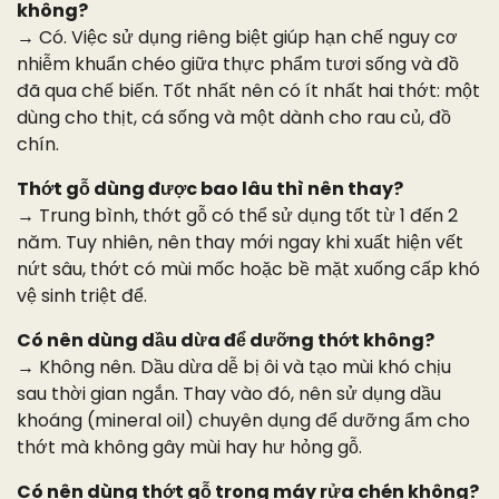
không?
→ Có. Việc sử dụng riêng biệt giúp hạn chế nguy cơ
nhiễm khuẩn chéo giữa thực phẩm tươi sống và đồ
đã qua chế biến. Tốt nhất nên có ít nhất hai thớt: một
dùng cho thịt, cá sống và một dành cho rau củ, đồ
chín.
Thớt gỗ dùng được bao lâu thì nên thay?
→ Trung bình, thớt gỗ có thể sử dụng tốt từ 1 đến 2
năm. Tuy nhiên, nên thay mới ngay khi xuất hiện vết
nứt sâu, thớt có mùi mốc hoặc bề mặt xuống cấp khó
vệ sinh triệt để.
Có nên dùng dầu dừa để dưỡng thớt không?
→ Không nên. Dầu dừa dễ bị ôi và tạo mùi khó chịu
sau thời gian ngắn. Thay vào đó, nên sử dụng dầu
khoáng (mineral oil) chuyên dụng để dưỡng ẩm cho
thớt mà không gây mùi hay hư hỏng gỗ.
Có nên dùng thớt gỗ trong máy rửa chén không?