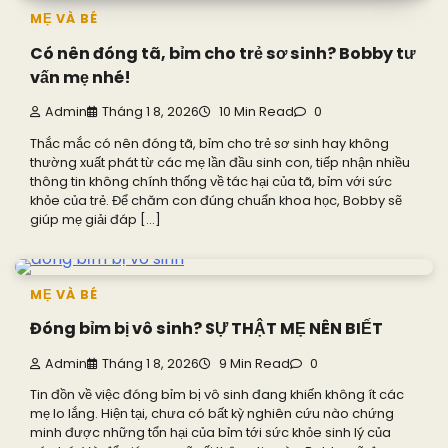
MẸ VÀ BÉ
Có nên đóng tã, bỉm cho trẻ sơ sinh? Bobby tư
vấn mẹ nhé!
Admin
Tháng 1 8, 2026
10 Min Read
0
Thắc mắc có nên đóng tã, bỉm cho trẻ sơ sinh hay không
thường xuất phát từ các mẹ lần đầu sinh con, tiếp nhận nhiều
thông tin không chính thống về tác hại của tã, bỉm với sức
khỏe của trẻ. Để chăm con đúng chuẩn khoa học, Bobby sẽ
giúp mẹ giải đáp […]
MẸ VÀ BÉ
Đóng bỉm bị vô sinh? SỰ THẬT MẸ NÊN BIẾT
Admin
Tháng 1 8, 2026
9 Min Read
0
Tin đồn về việc đóng bỉm bị vô sinh đang khiến không ít các
mẹ lo lắng. Hiện tại, chưa có bất kỳ nghiên cứu nào chứng
minh được những tổn hại của bỉm tới sức khỏe sinh lý của