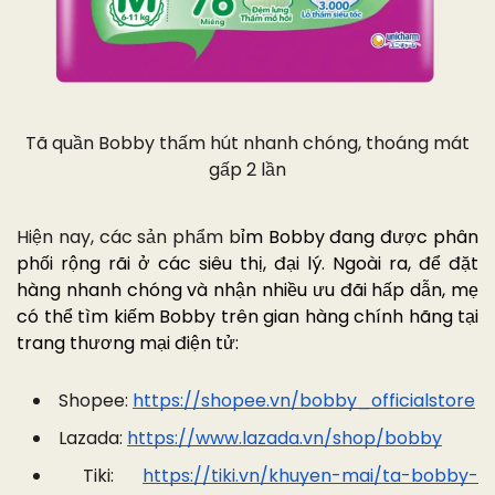
Tã quần Bobby thấm hút nhanh chóng, thoáng mát
gấp 2 lần
Hiện nay, các sản phẩm b
ỉm Bobby đang được phân
phối rộng rãi ở các siêu thị, đại lý. Ngoài ra, để đặt
hàng nhanh chóng và nhận nhiều ưu đãi hấp dẫn, mẹ
có thể tìm kiếm Bobby trên gian hàng chính hãng tại
trang thương mại điện tử:
Shopee:
https://shopee.vn/bobby_officialstore
Lazada:
https://www.lazada.vn/shop/bobby
Tiki:
https://tiki.vn/khuyen-mai/ta-bobby-