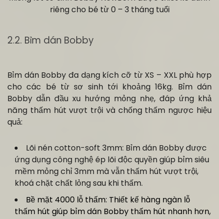
riêng cho bé từ 0 – 3 tháng tuổi
2.2. Bỉm dán Bobby
Bỉm dán Bobby đa dạng kích cỡ từ XS – XXL phù hợp
cho các bé từ sơ sinh tới khoảng 16kg. Bỉm dán
Bobby dẫn đầu xu hướng mỏng nhẹ, đáp ứng khả
năng thấm hút vượt trội và chống thấm ngược hiệu
quả:
Lõi nén cotton-soft 3mm: Bỉm dán Bobby được
ứng dụng công nghệ ép lõi độc quyền giúp bỉm siêu
mềm mỏng chỉ 3mm mà vẫn thấm hút vượt trội,
khoá chặt chất lỏng sau khi thấm.
Bề mặt 4000 lỗ thấm: Thiết kế hàng ngàn lỗ
thấm hút giúp bỉm dán Bobby thấm hút nhanh hơn,