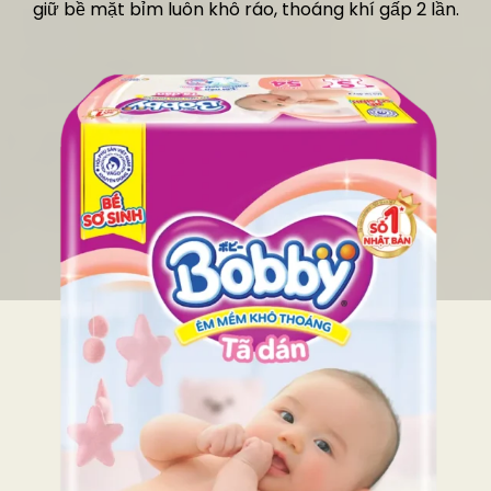
giữ bề mặt bỉm luôn khô ráo, thoáng khí gấp 2 lần.