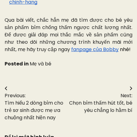
chinh-hang
Qua bài viết, chắc hẳn mẹ đã tìm được cho bé yêu
sản phẩm bỉm chống thấm ngược chất lượng nhất.
Để được giải đáp mọi thắc mắc về sản phẩm cũng
như theo dõi những chương trình khuyến mãi mới
nhất, mẹ hãy truy cập ngay
fanpage của Bobby
nhé!
Posted in
Mẹ và bé
Điều
Previous:
Next:
hướng
Tìm hiểu 2 dòng bỉm cho
Chọn bỉm thấm hút tốt, bé
bài
trẻ sơ sinh được mẹ ưa
yêu chẳng lo hằm bí
chuộng nhất hiện nay
viết